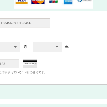
月
年
に印字されている3~4桁の番号です。