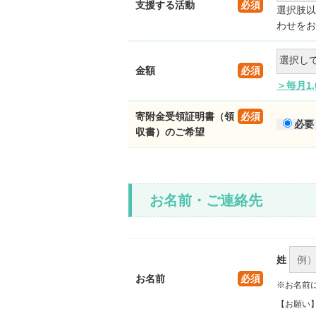
支援する活動
必須
選択肢以
わせをお
金額
必須
＞毎月1
寄附金受領証明書（領
必須
必要
収書）のご希望
お名前・ご連絡先
姓
お名前
必須
※お名前
【お願い