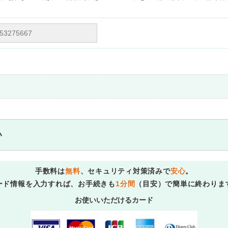
。
い
手数料は
無料
、セキュリティ対策済みで
安心
。
ード情報を入力すれば、お手続きも
1分間
（目安）で簡単に終わりま
お使いいただけるカード