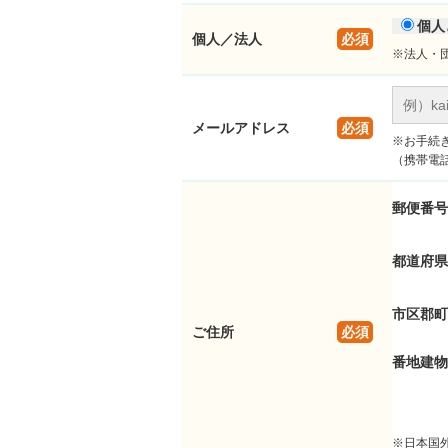
個人
個人／法人
必須
※法人・
メールアドレス
必須
※お手続
（携帯電
郵便番号
都道府県
市区郡町
ご住所
必須
番地建物
※日本国