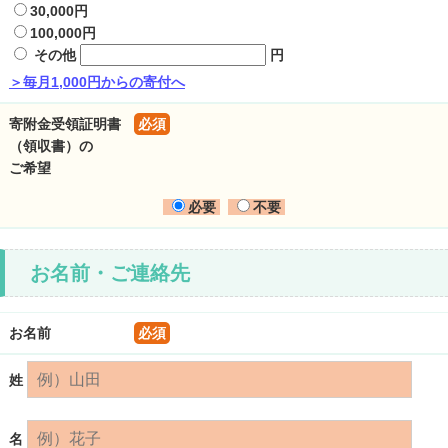
30,000円
100,000円
その他
円
＞毎月1,000円からの寄付へ
寄附金受領証明書
必須
（領収書）の
ご希望
必要
不要
お名前・ご連絡先
お名前
必須
姓
名