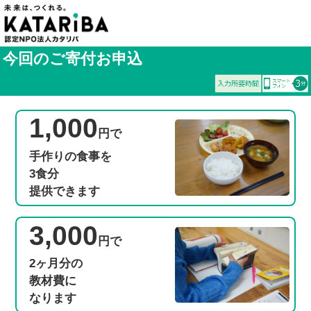
今回のご寄付お申込
1,000
円で
手作りの食事を
3食分
提供できます
3,000
円で
2ヶ月分
の
教材費に
なります