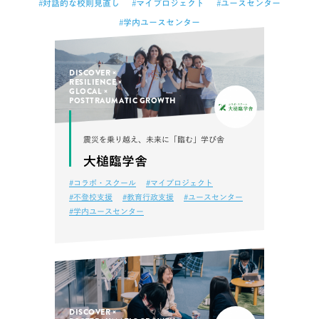
#対話的な校則見直し
#マイプロジェクト
#ユースセンター
#学内ユースセンター
DISCOVER
RESILIENCE
GLOCAL
POSTTRAUMATIC GROWTH
震災を乗り越え、未来に「臨む」学び舎
大槌臨学舎
#コラボ・スクール
#マイプロジェクト
#不登校支援
#教育行政支援
#ユースセンター
#学内ユースセンター
DISCOVER