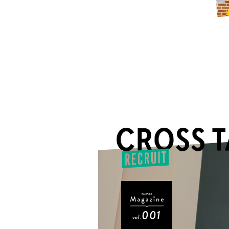
001
vol.