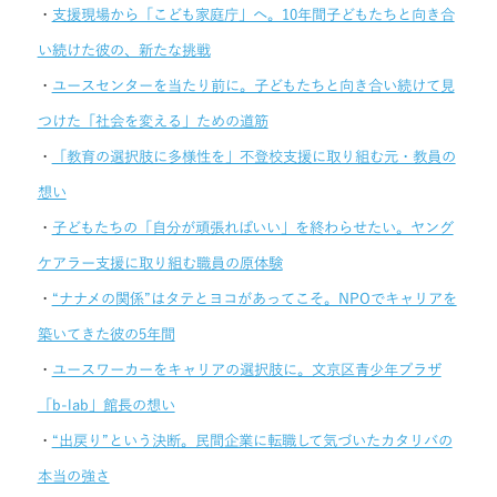
・
支援現場から「こども家庭庁」へ。10年間子どもたちと向き合
い続けた彼の、新たな挑戦
・
ユースセンターを当たり前に。子どもたちと向き合い続けて見
つけた「社会を変える」ための道筋
・
「教育の選択肢に多様性を」不登校支援に取り組む元・教員の
想い
・
子どもたちの「自分が頑張ればいい」を終わらせたい。ヤング
ケアラー支援に取り組む職員の原体験
・
“ナナメの関係”はタテとヨコがあってこそ。NPOでキャリアを
築いてきた彼の5年間
・
ユースワーカーをキャリアの選択肢に。文京区青少年プラザ
「b-lab」館長の想い
・
“出戻り”という決断。民間企業に転職して気づいたカタリバの
本当の強さ