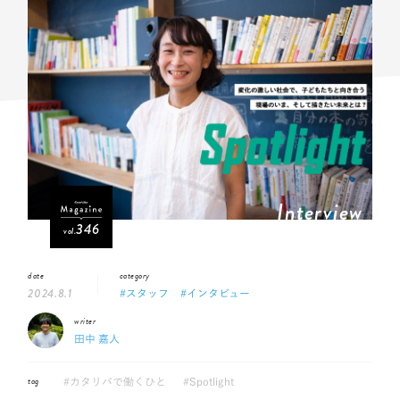
Interview
346
vol.
date
category
2024.8.1
#スタッフ
#インタビュー
writer
田中 嘉人
tag
#カタリバで働くひと
#Spotlight