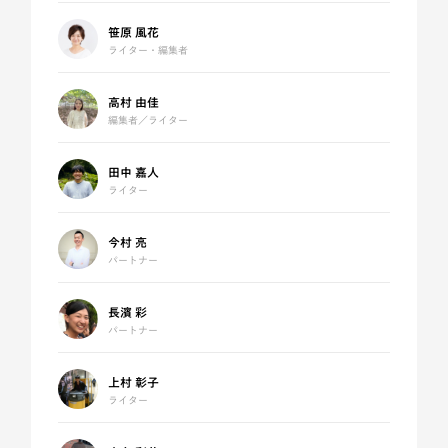
笹原 風花
ライター・編集者
高村 由佳
編集者／ライター
田中 嘉人
ライター
今村 亮
パートナー
長濱 彩
パートナー
上村 彰子
ライター