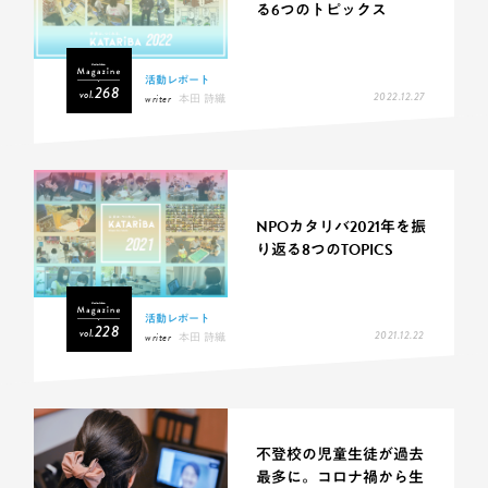
る6つのトピックス
活動レポート
268
vol.
2022.12.27
writer
本田 詩織
NPOカタリバ2021年を振
り返る8つのTOPICS
活動レポート
228
vol.
2021.12.22
writer
本田 詩織
不登校の児童生徒が過去
最多に。コロナ禍から生