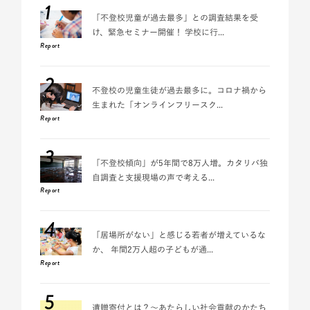
1
「不登校児童が過去最多」との調査結果を受
け、緊急セミナー開催！ 学校に行...
Report
2
不登校の児童生徒が過去最多に。コロナ禍から
生まれた「オンラインフリースク...
Report
3
「不登校傾向」が5年間で8万人増。カタリバ独
自調査と支援現場の声で考える...
Report
4
「居場所がない」と感じる若者が増えているな
か、 年間2万人超の子どもが通...
Report
5
遺贈寄付とは？～あたらしい社会貢献のかたち