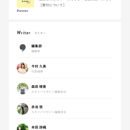
［寄付について］
Donation
Writer
ライター
編集部
編集部
今村 久美
代表理事
森田 晴香
カタリバマガジン編集担当
赤池 悠
カタリバマガジン編集担当
本田 詩織