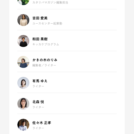
カタリバマガジン編集担当
吉田 愛美
ユースセンター起業塾
和田 果樹
キッカケプログラム
かきの木のりみ
編集者／ライター
有馬 ゆえ
ライター
北森 悦
ライター
佐々木 正孝
ライター