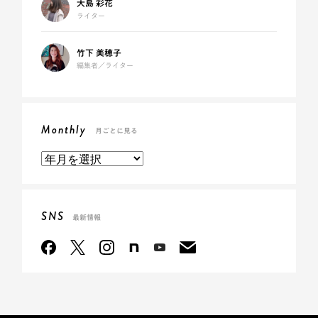
大島 彩花
ライター
竹下 美穂子
編集者／ライター
Monthly
月ごとに見る
SNS
最新情報