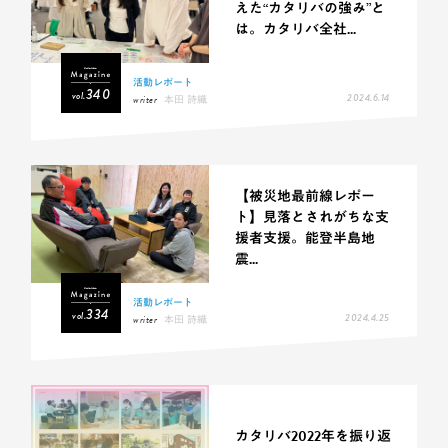
えた“カタリバの強み”と
は。カタリバ全社...
活動レポート
340
vol.
2024.6.14
writer
本田 詩織
【被災地最前線レポー
ト】見落とされがちな支
援者支援。能登半島地
震...
活動レポート
334
vol.
2024.4.25
writer
本田 詩織
カタリバ2022年を振り返