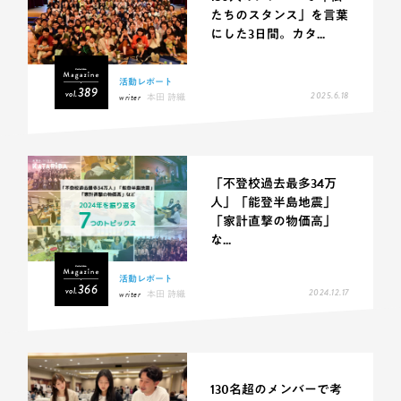
たちのスタンス」を言葉
にした3日間。カタ...
活動レポート
389
vol.
2025.6.18
writer
本田 詩織
「不登校過去最多34万
人」「能登半島地震」
「家計直撃の物価高」
な...
活動レポート
366
vol.
2024.12.17
writer
本田 詩織
130名超のメンバーで考