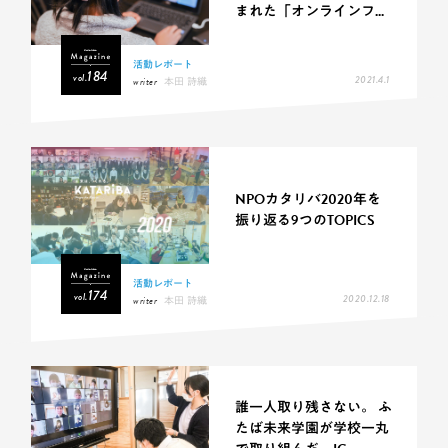
まれた「オンラインフ...
活動レポート
184
vol.
2021.4.1
writer
本田 詩織
NPOカタリバ2020年を
振り返る9つのTOPICS
活動レポート
174
vol.
2020.12.18
writer
本田 詩織
誰一人取り残さない。 ふ
たば未来学園が学校一丸