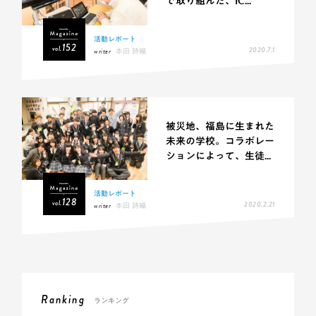
で取り組んだ、IC...
活動レポート
152
vol.
2020.7.1
writer
本田 詩織
被災地、福島に生まれた
未来の学校。コラボレー
ションによって、生徒...
活動レポート
128
vol.
2020.2.21
writer
本田 詩織
Ranking
ランキング