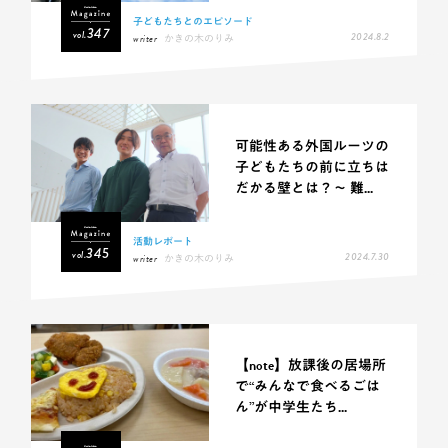
子どもたちとのエピソード
347
vol.
2024.8.2
writer
かきの木のりみ
可能性ある外国ルーツの
子どもたちの前に立ちは
だかる壁とは？〜 難...
活動レポート
345
vol.
2024.7.30
writer
かきの木のりみ
【note】放課後の居場所
で“みんなで食べるごは
ん”が中学生たち...