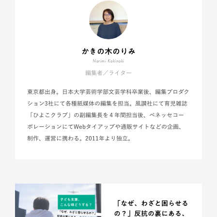
かきの木のりみ
Norimi Kakinoki
編集者／ライター
東京都出身。日本大学芸術学部文芸学科卒業後、編集プロダク
ション3社にて各種紙媒体の編集を担当。風讃社にて育児雑誌
「ひよこクラブ」の副編集長を４年間担当後、ベネッセコー
ポレーションにてWebタイアップや通販サイトなどの企画、
制作、運営に携わる。2011年より独立。
「なぜ、わざと困らせる
の？」反抗の裏にある、