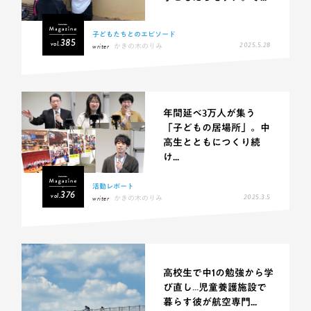
子どもたちとのエピソード
385
vol.
2025.5.28
writer
かきの木のりみ
年間延べ3万人が集う
「子どもの居場所」。中
高生とともにつくり続
け...
活動レポート
376
vol.
2025.3.5
writer
かきの木のりみ
高校生で中1の勉強から学
び直し…児童養護施設で
暮らす彼が航空専門...