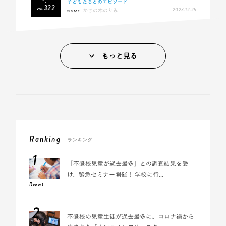
子どもたちとのエピソード
322
vol.
2023.12.25
writer
かきの木のりみ
もっと見る
Ranking
ランキング
1
「不登校児童が過去最多」との調査結果を受
け、緊急セミナー開催！ 学校に行...
Report
2
不登校の児童生徒が過去最多に。コロナ禍から