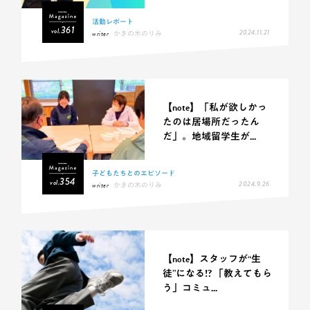
活動レポート
361
vol.
2024.11.21
writer
かきの木のりみ
【note】「私が欲しかっ
たのは居場所だったん
だ」。地域留学生が...
子どもたちとのエピソード
354
vol.
2024.9.26
writer
かきの木のりみ
【note】スタッフが“生
徒”になる!? 「教えてもら
う」コミュ...