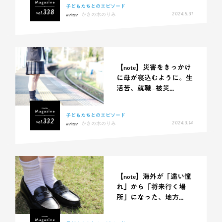
子どもたちとのエピソード
338
vol.
2024.5.31
writer
かきの木のりみ
【note】災害をきっかけ
に母が寝込むように。生
活苦、就職…被災...
子どもたちとのエピソード
332
vol.
2024.3.14
writer
かきの木のりみ
【note】海外が「遠い憧
れ」から「将来行く場
所」になった、地方...