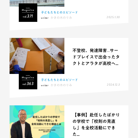
子どもたちとのエピソード
371
vol.
2025.1.30
writer
かきの木のりみ
不登校、発達障害…サー
ドプレイスで出会ったタ
クトとアラタが高校へ...
子どもたちとのエピソード
363
vol.
2024.12.3
writer
かきの木のりみ
【事例】赴任したばかり
の学校で「校則の見直
し」を全校活動にでき
た...