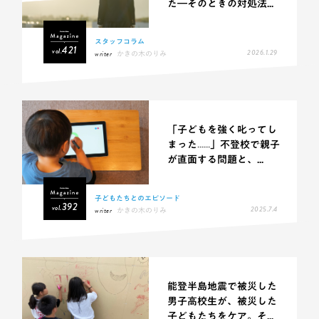
た―そのときの対処法...
スタッフコラム
421
vol.
2026.1.29
writer
かきの木のりみ
「子どもを強く叱ってし
まった……」不登校で親子
が直面する問題と、...
子どもたちとのエピソード
392
vol.
2025.7.4
writer
かきの木のりみ
能登半島地震で被災した
男子高校生が、被災した
子どもたちをケア。そ...