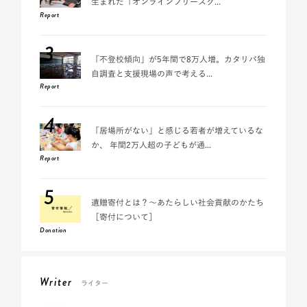
生まれた「オンラインフリースク...
Report
3
「不登校傾向」が5年間で8万人増。カタリバ独
自調査と支援現場の声で考える...
Report
4
「居場所がない」と感じる若者が増えているな
か、 年間2万人超の子どもが通...
Report
5
遺贈寄付とは？～あたらしい社会貢献のかたち
［寄付について］
Donation
Writer
ライター