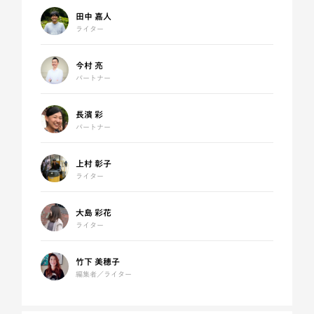
田中 嘉人
ライター
今村 亮
パートナー
長濱 彩
パートナー
上村 彰子
ライター
大島 彩花
ライター
竹下 美穂子
編集者／ライター