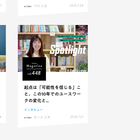
1
2026.7.28
writer
今村 久美
ce
Interview
448
vol.
起点は「可能性を信じる」こ
と。この10年でのユースワー
クの変化と...
インタビュー
4
2026.7.21
writer
佐々木 正孝