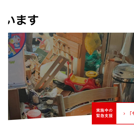
実施中の
「
緊急支援