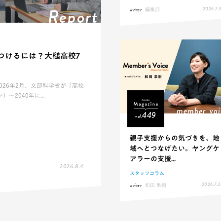
Report
2026.7.3
writer
編集部
つけるには？大槌高校7
026年2月、文部科学省が「高校
2040年に...
member_voi
449
vol.
親子支援からの気づきを、地
域へとつなげたい。ヤングケ
アラーの支援...
2026.8.4
スタッフコラム
2026.7.2
writer
和田 果樹