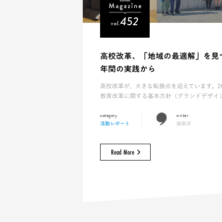
452
vol.
高校改革、「地域の最適解」を見
年間の実践から
高校改革が、大きな転換点を迎えています。2
教育改革に関する基本方針（グランドデザイン）〜
writer
活動レポート
編集部
Read More