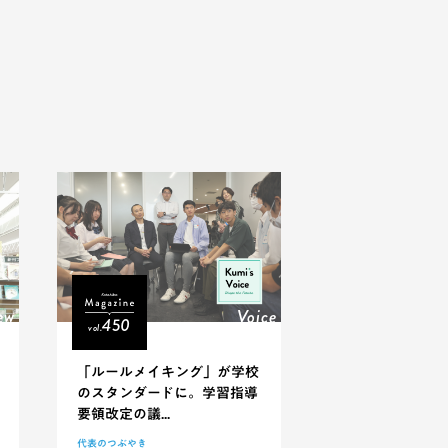
ew
Voice
450
vol.
「ルールメイキング」が学校
のスタンダードに。学習指導
要領改定の議...
代表のつぶやき