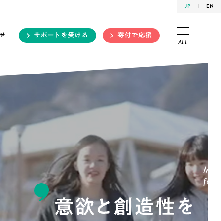
JP
EN
せ
サポートを受ける
寄付で応援
ALL