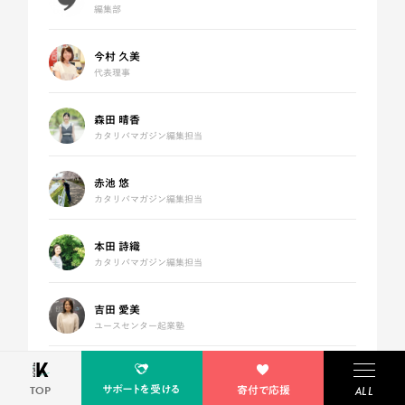
編集部
今村 久美
代表理事
森田 晴香
カタリバマガジン編集担当
赤池 悠
カタリバマガジン編集担当
本田 詩織
カタリバマガジン編集担当
吉田 愛美
ユースセンター起業塾
和田 果樹
サポートを受ける
TOP
寄付で応援
キッカケプログラム