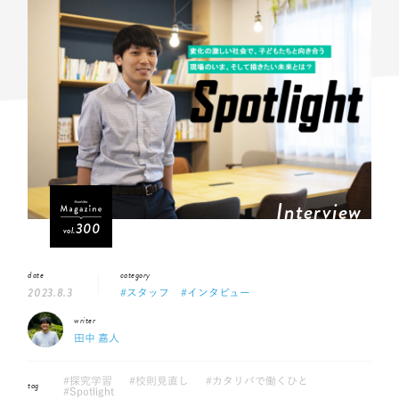
Interview
300
vol.
date
category
2023.8.3
#スタッフ
#インタビュー
writer
田中 嘉人
#探究学習
#校則見直し
#カタリバで働くひと
tag
#Spotlight