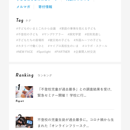
メルマガ
寄付情報
Tag
タグ
#子どものいまとこれから会議
#家庭の事情を抱える子ども
#不登校の子ども
#ヤングケアラー
#探究学習
#校則見直し
#子どもたちの居場所
#被災地の子ども
#外国ルーツの子ども
#カタリバで働くひと
#マイプロ高校生のいま
#コラボ・スクール
#NEW FACE
#Spotlight
#PARTNER
#企業間人材交流
Ranking
ランキング
1
「不登校児童が過去最多」との調査結果を受け、
緊急セミナー開催！ 学校に行...
Report
2
不登校の児童生徒が過去最多に。コロナ禍から生
まれた「オンラインフリースク...