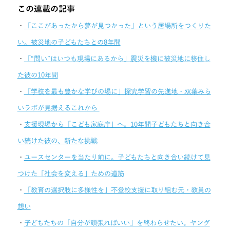
この連載の記事
・
「ここがあったから夢が見つかった」という居場所をつくりた
い。被災地の子どもたちとの8年間
・
「“問い”はいつも現場にあるから」震災を機に被災地に移住し
た彼の10年間
・
「学校を最も豊かな学びの場に」探究学習の先進地・双葉みら
いラボが見据えるこれから
・
支援現場から「こども家庭庁」へ。10年間子どもたちと向き合
い続けた彼の、新たな挑戦
・
ユースセンターを当たり前に。子どもたちと向き合い続けて見
つけた「社会を変える」ための道筋
・
「教育の選択肢に多様性を」不登校支援に取り組む元・教員の
想い
・
子どもたちの「自分が頑張ればいい」を終わらせたい。ヤング