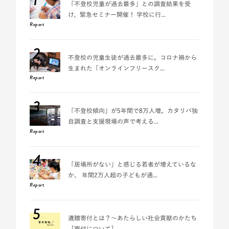
「不登校児童が過去最多」との調査結果を受
け、緊急セミナー開催！ 学校に行...
Report
2
不登校の児童生徒が過去最多に。コロナ禍から
生まれた「オンラインフリースク...
Report
3
「不登校傾向」が5年間で8万人増。カタリバ独
自調査と支援現場の声で考える...
Report
4
「居場所がない」と感じる若者が増えているな
か、 年間2万人超の子どもが通...
Report
5
遺贈寄付とは？～あたらしい社会貢献のかたち
［寄付について］