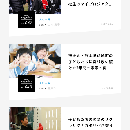
校生のマイプロジェク...
メルマガ
047
vol.
2019.4.25
writer
上村 彰子
被災地・熊本県益城町の
子どもたちに寄り添い続
けた3年間〜未来へ向...
メルマガ
043
vol.
2019.4.11
writer
編集部
子どもたちの笑顔のサク
ラサク！カタリバが寄り