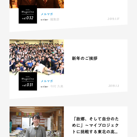
メルマガ
032
vol.
2019.1.17
writer
編集部
新年のご挨拶
メルマガ
031
vol.
2019.1.3
writer
今村 久美
「故郷、そして自分のた
めに」〜マイプロジェク
トに挑戦する東北の高...