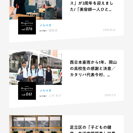
ス」が3周年を迎えまし
た/「美容師一人ひと...
メルマガ
076
vol.
2019.8.22
writer
編集部
西日本豪雨から1年。岡山
の高校生の感謝と決意／
カタリバ代表今村、...
メルマガ
061
vol.
2019.7.11
writer
上村 彰子
足立区の「子どもの健