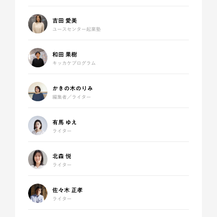
吉田 愛美
ユースセンター起業塾
和田 果樹
キッカケプログラム
かきの木のりみ
編集者／ライター
有馬 ゆえ
ライター
北森 悦
ライター
佐々木 正孝
ライター