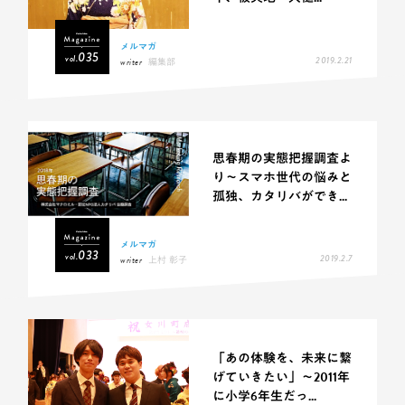
メルマガ
035
vol.
2019.2.21
writer
編集部
思春期の実態把握調査よ
り～スマホ世代の悩みと
孤独、カタリバができ...
メルマガ
033
vol.
2019.2.7
writer
上村 彰子
「あの体験を、未来に繋
げていきたい」〜2011年
に小学6年生だっ...