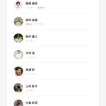
笹原 風花
ライター・編集者
高村 由佳
編集者／ライター
田中 嘉人
ライター
今村 亮
パートナー
長濱 彩
パートナー
上村 彰子
ライター
大島 彩花