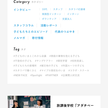
Category
カテゴリー
インタビュー
10代
スタッフ
カタリバ応援者
実践型インターン
インターン
ボランティア
支援法人
スタッフコラム
活動レポート
子どもたちとのエピソード
代表のつぶやき
メルマガ
寄付情報
Tag
タグ
#子どものいまとこれから会議
#家庭の事情を抱える子ども
#不登校の子ども
#ヤングケアラー
#探究学習
#校則見直し
#子どもたちの居場所
#被災地の子ども
#外国ルーツの子ども
#カタリバで働くひと
#マイプロ高校生のいま
#コラボ・スクール
#NEW FACE
#Spotlight
#PARTNER
#企業間人材交流
放課後学校「アダチベー