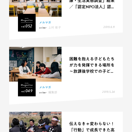
康・生活実態調査」結果
／「認定NPO法人」認...
メルマガ
052
vol.
2019.6.11
writer
上村 彰子
困難を抱える子どもたち
が力を発揮できる場所を
～放課後学校での子ど...
メルマガ
049
vol.
2019.5.24
writer
編集部
伝えなきゃ変わらない！
「行動」で成長できた高