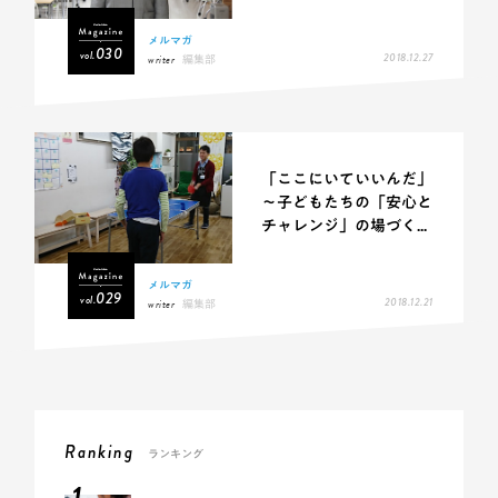
メルマガ
030
vol.
2018.12.27
writer
編集部
「ここにいていいんだ」
～子どもたちの「安心と
チャレンジ」の場づく...
メルマガ
029
vol.
2018.12.21
writer
編集部
Ranking
ランキング
1