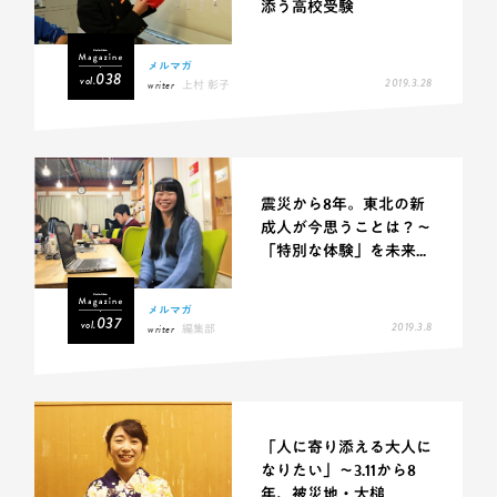
添う高校受験
メルマガ
038
vol.
2019.3.28
writer
上村 彰子
震災から8年。東北の新
成人が今思うことは？～
「特別な体験」を未来...
メルマガ
037
vol.
2019.3.8
writer
編集部
「人に寄り添える大人に
なりたい」～3.11から8
年、被災地・大槌...