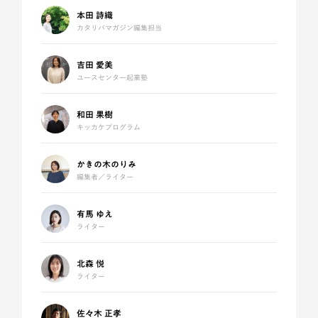
本田 詩織
カタリバマガジン編集担当
吉田 愛美
ユースセンター起業塾
和田 果樹
キッカケプログラム
かきの木のりみ
編集者／ライター
有馬 ゆえ
ライター
北森 悦
ライター
佐々木 正孝