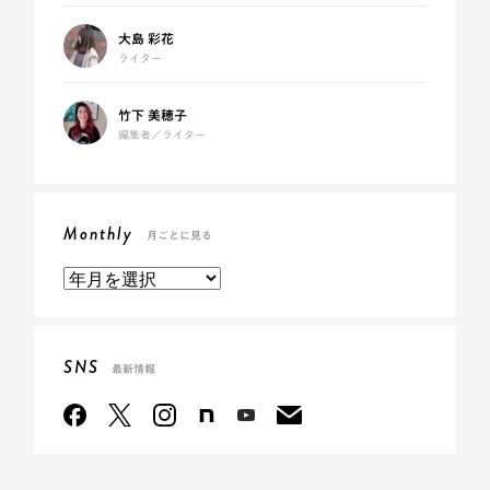
大島 彩花
ライター
竹下 美穂子
編集者／ライター
Monthly
月ごとに見る
SNS
最新情報