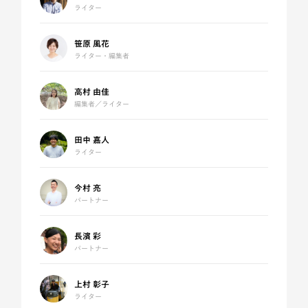
ライター
笹原 風花
ライター・編集者
高村 由佳
編集者／ライター
田中 嘉人
ライター
今村 亮
パートナー
長濱 彩
パートナー
上村 彰子
ライター