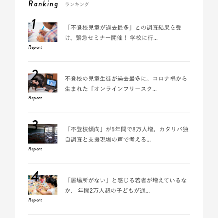
Ranking
ランキング
1
「不登校児童が過去最多」との調査結果を受
け、緊急セミナー開催！ 学校に行...
Report
2
不登校の児童生徒が過去最多に。コロナ禍から
生まれた「オンラインフリースク...
Report
3
「不登校傾向」が5年間で8万人増。カタリバ独
自調査と支援現場の声で考える...
Report
4
「居場所がない」と感じる若者が増えているな
か、 年間2万人超の子どもが通...
Report