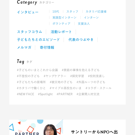
Category
カテゴリー
インタビュー
10代
スタッフ
カタリバ応援者
実践型インターン
インターン
ボランティア
支援法人
スタッフコラム
活動レポート
子どもたちとのエピソード
代表のつぶやき
メルマガ
寄付情報
Tag
タグ
#子どものいまとこれから会議
#家庭の事情を抱える子ども
#不登校の子ども
#ヤングケアラー
#探究学習
#校則見直し
#子どもたちの居場所
#被災地の子ども
#外国ルーツの子ども
#カタリバで働くひと
#マイプロ高校生のいま
#コラボ・スクール
#NEW FACE
#Spotlight
#PARTNER
#企業間人材交流
サントリーからNPOへ出