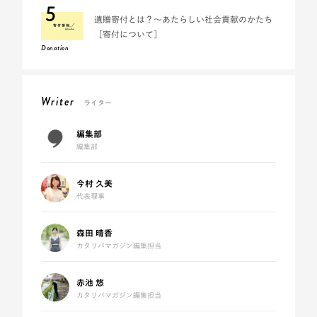
5
遺贈寄付とは？～あたらしい社会貢献のかたち
［寄付について］
Donation
Writer
ライター
編集部
編集部
今村 久美
代表理事
森田 晴香
カタリバマガジン編集担当
赤池 悠
カタリバマガジン編集担当