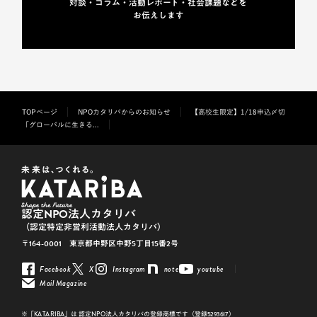
対談・コラム・活動レポート・
社会課題などを
お伝えします
TOPページ
NPOカタリバからのお知らせ
【高校生限定】1/18申込〆切
「グローバルに生きる...
認定NPO法人カタリバ
（認定特定非営利活動法人カタリバ）
〒164-0001 東京都中野区中野5丁目15番2号
Facebook
X
Instagram
note
youtube
Mail Magazine
※「KATARIBA」は 認定NPO法人カタリバの登録商標です（登録5293617）