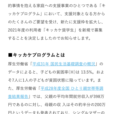
的事情を抱える家庭への支援事業のひとつである「キ
ッカケプログラム」において、支援対象となる方から
のたくさんのご要望を受け、新たに支援枠を拡大し、
2021年度の利用者「キッカケ奨学生」を新規で募集
することを決定しましたのでお知らせします。
■キッカケプログラムとは
厚生労働省「
平成31年 国民生活基礎調査の概況
」の
データによると、子どもの貧困率(※)は 13.5%。およ
そ7人に1人の子どもが貧困状態に陥っています。ま
た、厚生労働省「
平成28年度全国 ひとり親世帯等調
査結果報告
」では、父親の平均年間就労収入が398万
円であるのに対し、母親の収 入はその約半分の200万
円というデータも発表されており、シングルマザーの