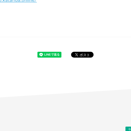
o.katariba.online/
令