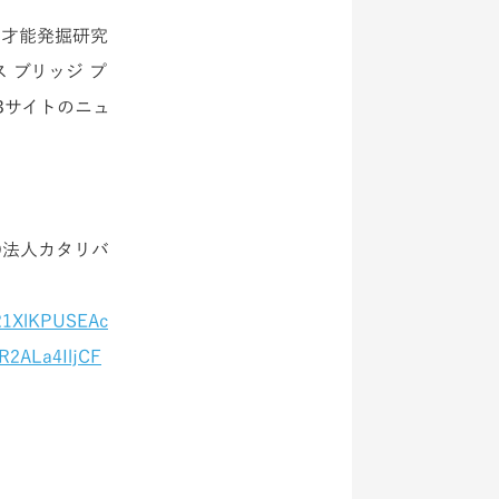
の才能発掘研究
オス ブリッジ プ
EBサイトのニュ
NPO法人カタリバ
AR1XlKPUSEAc
R2ALa4IljCF