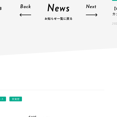
News
Back
Next
障
【
カ
お知らせ一覧に戻る
202
ース
受賞歴