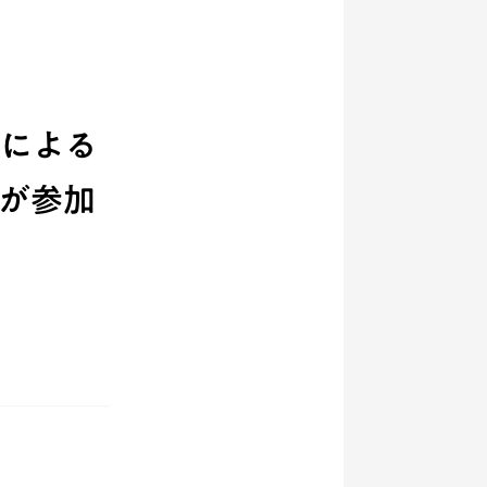
ABによる
バが参加