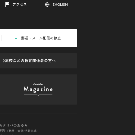
アクセス
ENGLISH
郵送・メール配信の停止
高校などの教育
関係者の方へ
Oカタリバのあゆみ
報告
（財務・会計/活動実績/