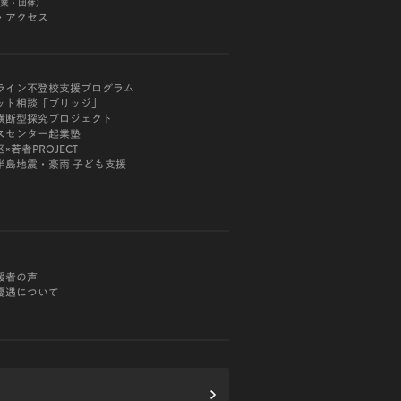
業・団体）
・アクセス
ライン不登校支援プログラム
ット相談「ブリッジ」
横断型探究プロジェクト
スセンター起業塾
×若者PROJECT
半島地震・豪雨 子ども支援
援者の声
優遇について