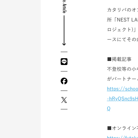
Share this Article
カタリバのオ
所「NEST LA
ロジェクト)」
ースにてその
■掲載記事
不登校等の小中学
がパートナー
https://sch
-hRyQSnc9sH
Q
■オンライン不