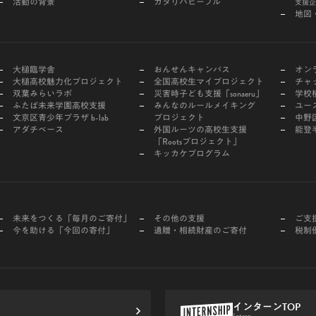
活動の背景
カタリバピープル
支援企
地図
大槌臨学舎
おんせんキャンパス
オン
大槌高校魅力化プロジェクト
全国高校生マイプロジェクト
チャ
双葉みらいラボ
災害時子ども支援「sonaeru」
学校
ふたば未来学園高校支援
みんなのルールメイキング
ユー
文京区青少年プラザ b-lab
プロジェクト
中野区
アダチベース
外国ルーツの高校生支援
能登
「Rootsプロジェクト」
キッカケプログラム
未来をつくる「毎月のご寄付」
その他の支援
ご支
今を助ける「今回の寄付」
遺贈・相続財産のご寄付
税制
インターンTOP
Intern