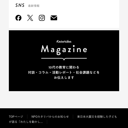
SNS
最新情報
10代の教育に関わる
対談・コラム・活動レポート・
社会課題などを
お伝えします
TOPページ
NPOカタリバからのお知らせ
東日本大震災を経験した子ども
が語る「わたしを動かし...