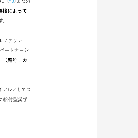
。(
*3
)また外
資格によって
す。
ルファッショ
がパートナーシ
ム」（略称：カ
イアルとしてス
名に給付型奨学