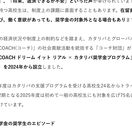
」、「将来、返済できるか不安」といった声
が挙げられています
持つ高校生は、制度上の課題に直面することもあります。
在留
び、働く意欲があっても、奨学金の対象外となる場合もあり
ま
の経済状況や制度上の制約などを踏まえ、カタリバとグローバ
COACH(コーチ)」の社会貢献活動を統括する「コーチ財団」
COACH ドリーム イット リアル × カタリバ奨学金プログラ
を2024年から設立
しました。
24年度はカタリバの支援プログラムを受ける高校生24名からトラ
2期となる2025年度は初めて一般の高校生にも対象を広げ75
けています。
学金の奨学生のエピソード