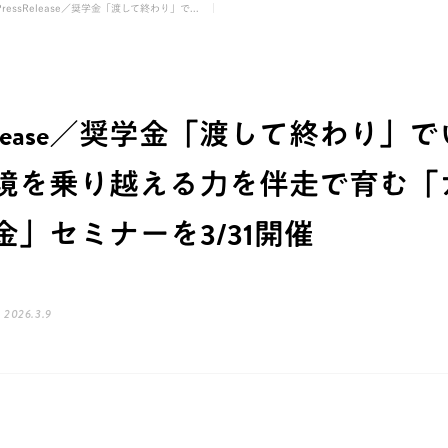
PressRelease／奨学金「渡して終わり」で...
sRelease／奨学金「渡して終わり」
境を乗り越える力を伴走で育む「
金」セミナーを3/31開催
2026.3.9