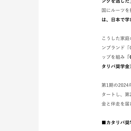
ングを逃した
国にルーツを
は、日本で学
こうした家庭
ンブランド「
ップを組み
「
タリバ奨学金）
第1期の20
タートし、第
金と伴走を届
■カタリバ奨