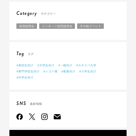
Category
カテゴリー
採用説明会
インターン採用説明会
その他イベント
Tag
タグ
#高校生向け
#大学生向け
#一般向け
#カタリバ大学
#専門学校生向け
#シゴト場
#教員向け
#小学生向け
#中学生向け
SNS
最新情報