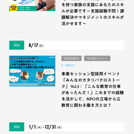
を持つ家族の支援にあなたのスキ
ルが必要です～支援経験不問！課
題解決やマネジメントのスキルが
活かせます～
8/17
2026
（月）
採用説明会
その他イベント
#一般向け
事業セッション型採用イベント
「みんなのカタリバクロストー
ク」 Vol.3：「こんな教育の仕事
があったんだ！」これまでの経験
を活かして、NPOの立場から公
教育に関わる働き方とは？
1/1
-12/31
2026
（木）
（木）