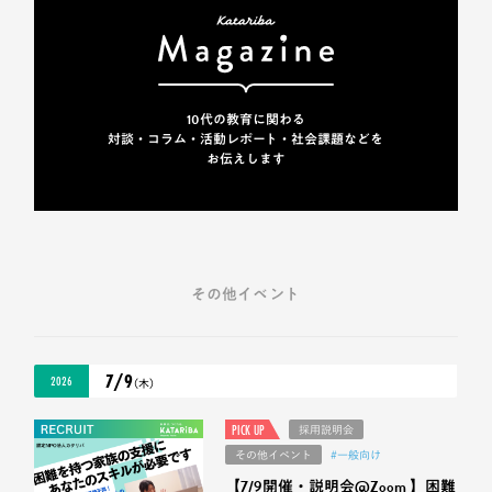
10代の教育に関わる
対談・コラム・活動レポート・
社会課題などを
お伝えします
その他イベント
7/9
2026
（木）
PICK UP
採用説明会
その他イベント
#一般向け
【7/9開催・説明会@Zoom 】困難