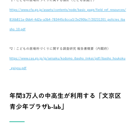
*1：こどもの居場所づくりに関する指針（こども家庭庁）
https://www.cfa.go.jp/assets/contents/node/basic_page/field_ref_resources/
816b811a-0bb4-4d2a-a3b4-783445c6cca3/2e290bc7/20231201_policies_iba
sho_10.pdf
*2：こどもの居場所づくりに関する調査研究 報告書概要（内閣府）
https://www.cas.go.jp/jp/seisaku/kodomo_ibasho_iinkai/pdf/ibasho_houkoku
_gaiyou.pdf
年間3万人の中高生が利用する「文京区
青少年プラザb-lab」