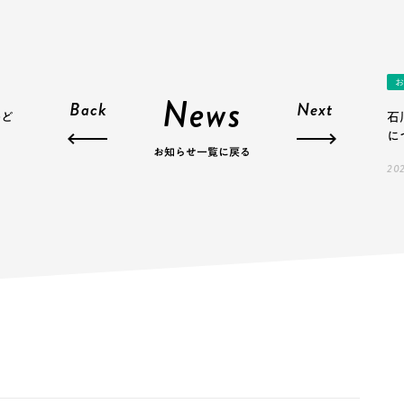
お
News
Back
Next
子ど
石
に
お知らせ一覧に戻る
202