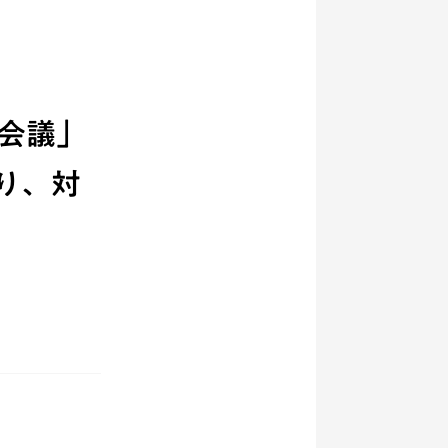
ら”会議」
り、対