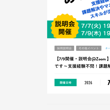
採用説明会
その他イベント
#
【7/9開催・説明会@Zoo
です～支援経験不問！課題解
2026
開催
日時