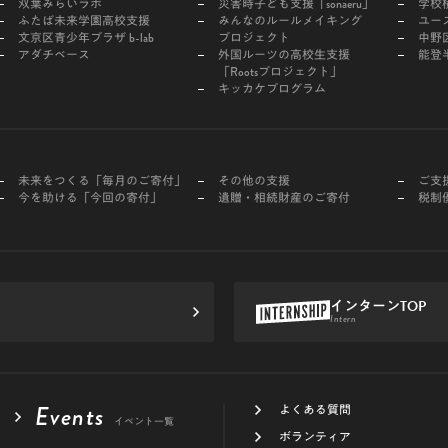
双葉みらいラボ
災害時子ども支援「sonaeru」
学校
ふたば未来学園高校支援
みんなのルールメイキング
ユー
文京区青少年プラザ b-lab
プロジェクト
中野区
アダチベース
外国ルーツの高校生支援
能登
「Rootsプロジェクト」
キッカケプログラム
未来をつくる「毎月のご寄付」
その他の支援
ご支
今を助ける「今回の寄付」
遺贈・相続財産のご寄付
税制
インターンTOP
Intern
Events
よくある質問
イベント一覧
ボランティア