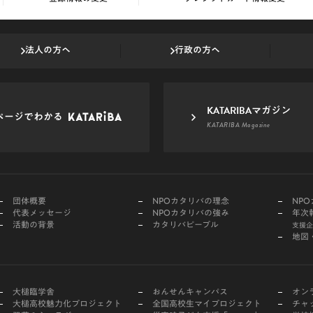
法人の方へ
行政の方へ
KATARIBAマガジン
ページでわかる
KATARIBA Magazine
団体概要
NPOカタリバの理念
NP
代表メッセージ
NPOカタリバの強み
年次
活動の背景
カタリバピープル
支援企
地図
大槌臨学舎
おんせんキャンパス
オン
大槌高校魅力化プロジェクト
全国高校生マイプロジェクト
チャ