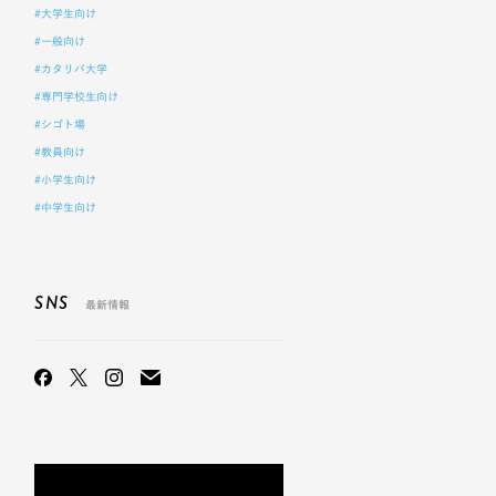
#大学生向け
#一般向け
#カタリバ大学
#専門学校生向け
#シゴト場
#教員向け
#小学生向け
#中学生向け
SNS
最新情報