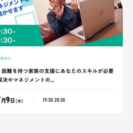
一般向け
m 】困難を持つ家族の支援にあなたのスキルが必要
決やマネジメントの...
7
9
19:30-20:30
月
日
（木）