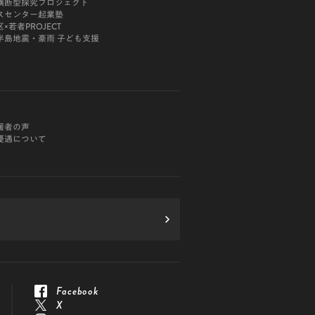
横断型探究プロジェクト
スセンター起業塾
×若者PROJECT
半島地震・豪雨 子ども支援
援者の声
優遇について
Facebook
X