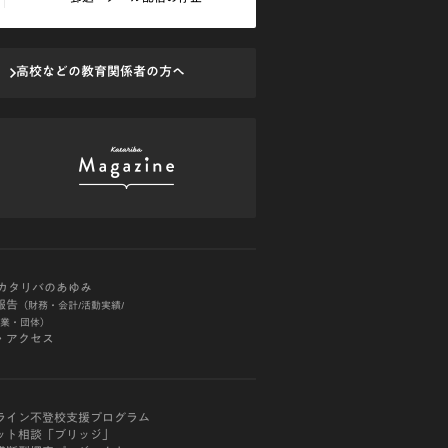
高校などの教育
関係者の方へ
Oカタリバのあゆみ
報告
（財務・会計/活動実績/
業・団体）
・アクセス
ライン不登校支援プログラム
ット相談「ブリッジ」