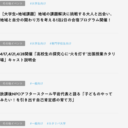
その他イベント
#大学生向け
［大学生×地域課題］地域の課題解決に挑戦する大人と出会い、
地域と自分の関わり方を考える1泊2日の合宿プログラム開催！
その他イベント
#大学生向け
#専門学校生向け
4/17,4/21,4/28開催「高校生の探究心に“火を灯す”出張授業カタリ
場」キャスト説明会
その他イベント
#一般向け
放課後NPOアフタースクール平岩代表と語る「子どものやって
みたい！を引き出す自己肯定感の育て方」
その他イベント
#一般向け
#カタリバ大学