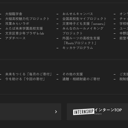
大槌臨学舎
おんせんキャンパス
オン
大槌高校魅力化プロジェクト
全国高校生マイプロジェクト
チャ
双葉みらいラボ
災害時子ども支援「sonaeru」
学校
ふたば未来学園高校支援
みんなのルールメイキング
ユー
文京区青少年プラザ b-lab
プロジェクト
中野区
アダチベース
外国ルーツの高校生支援
能登
「Rootsプロジェクト」
キッカケプログラム
未来をつくる「毎月のご寄付」
その他の支援
ご支
今を助ける「今回の寄付」
遺贈・相続財産のご寄付
税制
インターンTOP
Intern