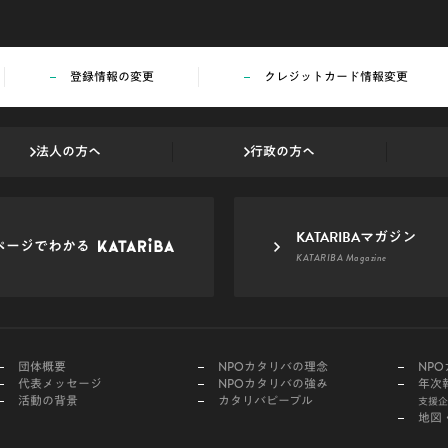
登録情報の変更
クレジットカード情報変更
法人の方へ
行政の方へ
KATARIBAマガジン
ページでわかる
KATARIBA Magazine
団体概要
NPOカタリバの理念
NP
代表メッセージ
NPOカタリバの強み
年次
活動の背景
カタリバピープル
支援企
地図