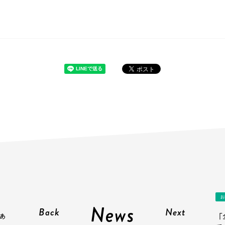
お
News
Back
Next
あ
「