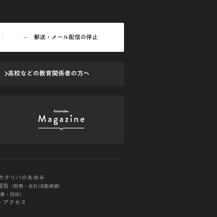
郵送・メール配信の停止
高校などの教育
関係者の方へ
Oカタリバのあゆみ
報告
（財務・会計/活動実績/
業・団体）
・アクセス