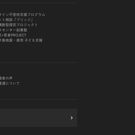
ライン不登校支援プログラム
ット相談「ブリッジ」
横断型探究プロジェクト
スセンター起業塾
×若者PROJECT
半島地震・豪雨 子ども支援
援者の声
優遇について