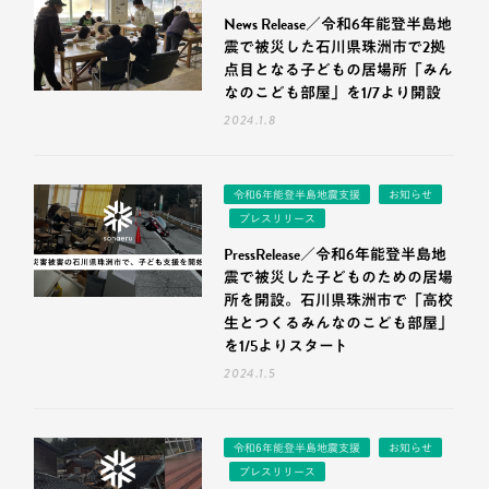
News Release／令和6年能登半島地
震で被災した石川県珠洲市で2拠
点目となる子どもの居場所「みん
なのこども部屋」を1/7より開設
2024.1.8
令和6年能登半島地震支援
お知らせ
プレスリリース
PressRelease／令和6年能登半島地
震で被災した子どものための居場
所を開設。石川県珠洲市で「高校
生とつくるみんなのこども部屋」
を1/5よりスタート
2024.1.5
令和6年能登半島地震支援
お知らせ
プレスリリース