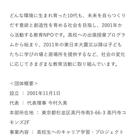
どんな環境に生まれ育った
10
代も、未来を自らつくり
だす意欲と創造性を育める社会を目指し、
2001
年か
ら活動する教育
NPO
です。高校への出張授業プログラ
ムから始まり、
2011
年の東日本大震災以降は子ども
たちに学びの場と居場所を提供するなど、社会の変化
に応じてさまざまな教育活動に取り組んでいます。
＜団体概要＞
設立 ：
2001
年
11
月
1
日
代表 ： 代表理事 今村久美
本部所在地 ： 東京都杉並区高円寺南
3-66-3
高円寺コ
モンズ
2F
事業内容 ： 高校生へのキャリア学習・プロジェクト