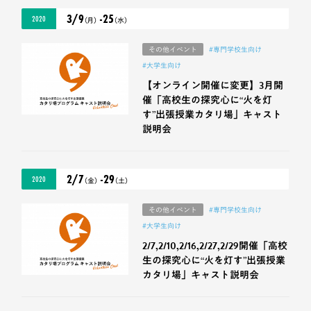
3/9
-25
2020
（月）
（水）
その他イベント
#専門学校生向け
#大学生向け
【オンライン開催に変更】3月開
催「高校生の探究心に“火を灯
す”出張授業カタリ場」キャスト
説明会
2/7
-29
2020
（金）
（土）
その他イベント
#専門学校生向け
#大学生向け
2/7,2/10,2/16,2/27,2/29開催「高校
生の探究心に“火を灯す”出張授業
カタリ場」キャスト説明会