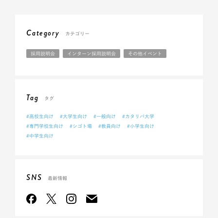
Category
カテゴリー
採用説明会
インターン採用説明会
その他イベント
Tag
タグ
#高校生向け
#大学生向け
#一般向け
#カタリバ大学
#専門学校生向け
#シゴト場
#教員向け
#小学生向け
#中学生向け
SNS
最新情報