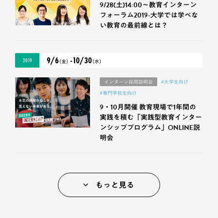
9/28(土)14:00〜教育インターン
フォーラム2019-大学では学べな
い教育の最前線とは？
9/6
-10/30
2019
（金）
（水）
インターン採用説明会
#大学生向け
#専門学校生向け
9・10月開催 教育現場で1年間の
実践を積む「実践型教育インター
ンシッププログラム」ONLINE説
明会
もっと見る