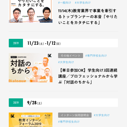
#一般向け
#大学生向け
11/14(木)教育業界で事業を牽引す
るトップランナーの本音「やりた
いことをカタチにする」
11/23
-1/12
2019
（土）
（日）
その他イベント
#専門学校生向け
#大学生向け
【単日参加OK】学生向け3回連続
講座／プロフェッショナルから学
ぶ「対話のちから」
9/28
2019
（土）
インターン採用説明会
#大学生向け
#専門学校生向け