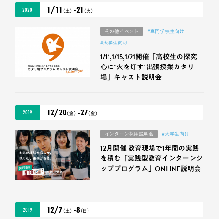
1/11
-21
2020
（土）
（火）
その他イベント
#専門学校生向け
#大学生向け
1/11,1/15,1/21開催「高校生の探究
心に“火を灯す”出張授業カタリ
場」キャスト説明会
12/20
-27
2019
（金）
（金）
インターン採用説明会
#大学生向け
12月開催 教育現場で1年間の実践
を積む「実践型教育インターンシ
ッププログラム」ONLINE説明会
12/7
-8
2019
（土）
（日）