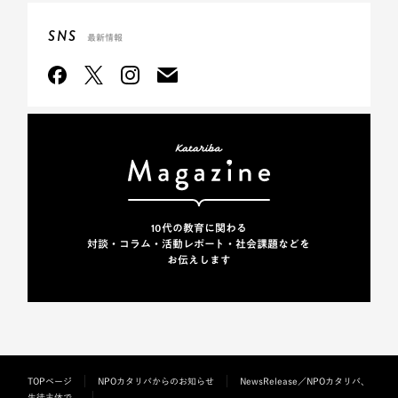
SNS
最新情報
10代の教育に関わる
対談・コラム・活動レポート・
社会課題などを
お伝えします
TOPページ
NPOカタリバからのお知らせ
NewsRelease／NPOカタリバ、
生徒主体で...