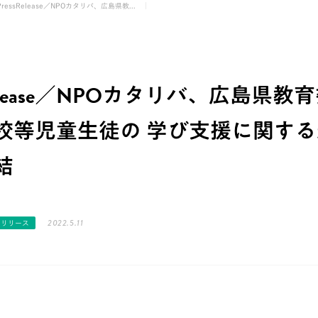
PressRelease／NPOカタリバ、広島県教...
sRelease／NPOカタリバ、広島県教
校等児童生徒の 学び支援に関す
結
2022.5.11
スリリース