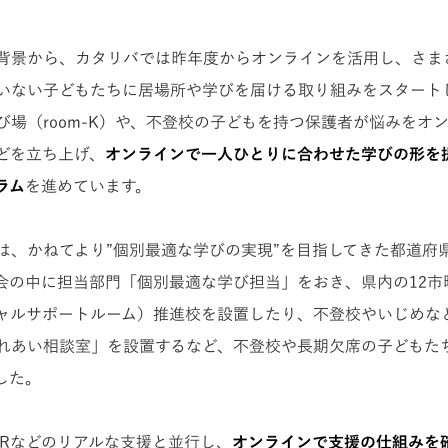
背景から、カタリバでは昨年度からオンラインを活用し、さま
いない子どもたちに居場所や学びを届ける取り組みをスタート
び場（room-K）や、不登校の子どもを持つ保護者が悩みをオ
どを立ち上げ、
オンラインで一人ひとりに合わせた学びの形を
ラム
を進めています。
は、かねてより”個別最適な学びの実現”を目指してきた都道府
会の中に担当部門「個別最適な学び担当」をおき、県内の12市
シャルサポートルーム）推進校を設置したり、不登校やいじめな
れあい相談室」を設置するなど、不登校や長期欠席の子どもた
した。
SRなどのリアルな支援と並行し、
オンラインで支援の仕組みを