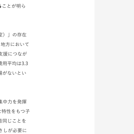
る
ことが明ら
室）」の存在
に地方において
支援につなが
用平均は3.3
場がないとい
集中力を発揮
な特性をもつ子
皆同じことを
さしが必要に