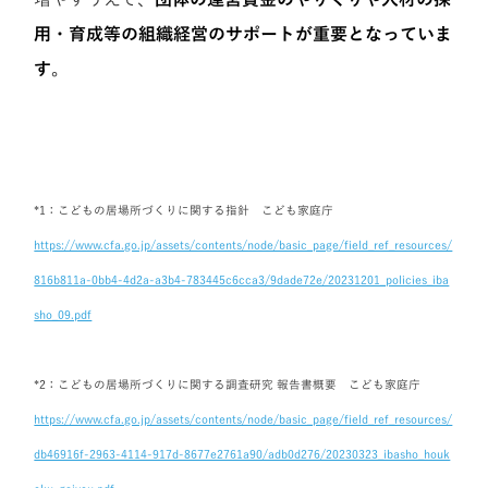
用・育成等の組織経営のサポートが重要となっていま
す
。
*1：こどもの居場所づくりに関する指針 こども家庭庁
https://www.cfa.go.jp/assets/contents/node/basic_page/field_ref_resources/
816b811a-0bb4-4d2a-a3b4-783445c6cca3/9dade72e/20231201_policies_iba
sho_09.pdf
*2：こどもの居場所づくりに関する調査研究 報告書概要 こども家庭庁
https://www.cfa.go.jp/assets/contents/node/basic_page/field_ref_resources/
db46916f-2963-4114-917d-8677e2761a90/adb0d276/20230323_ibasho_houk