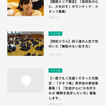
【関西エリア限定】「高校生の心
に、火を灯す」ボランティア・ス
タッフ募集!
2015.11.5
カタリ場
【特別コラム】回り道の人生で気
付いた「無駄のない生き方」
2015.10.21
カタリ場
【一度でもご支援くださった方限
定：「カタリ場」見学会の参加者
募集！】「生徒が心に“火を灯さ
れる”瞬間を見学したい方」募集
します。
2015.10.15