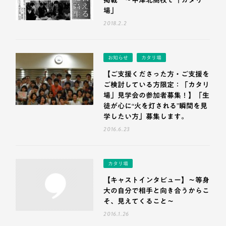
掲載 ～中津北高校で「カタリ
場」
2018.2.2
お知らせ
カタリ場
【ご支援くださった方・ご支援を
ご検討している方限定：「カタリ
場」見学会の参加者募集！】「生
徒が心に“火を灯される”瞬間を見
学したい方」募集します。
2016.6.23
カタリ場
【キャストインタビュー】〜等身
大の自分で相手と向き合うからこ
そ、見えてくること〜
2016.1.26