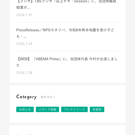
【ラジオ】TBSラジオ「荻上チキ・Session」に、当団体職員
稲葉が...
2026.7.31
PressRelease／NPOカタリバ、令和8年熊本地震を受け子ど
も・...
2026.7.29
【WEB】 「ABEMA Prime」に、当団体代表 今村が出演しまし
た
2026.7.28
Category
カテゴリー
お知らせ
メディア掲載
プレスリリース
受賞歴