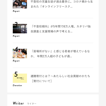
不登校の児童生徒が過去最多に。コロナ禍から生
まれた「オンラインフリースク...
Report
3
「不登校傾向」が5年間で8万人増。カタリバ独
自調査と支援現場の声で考える...
Report
4
「居場所がない」と感じる若者が増えているな
か、 年間2万人超の子どもが通...
Report
5
遺贈寄付とは？～あたらしい社会貢献のかたち
［寄付について］
Donation
Writer
ライター