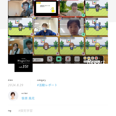
Report
351
vol.
date
category
2024.8.29
#活動レポート
writer
笹原 風花
tag
#探究学習