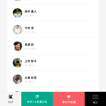
田中 嘉人
ライター
今村 亮
パートナー
長濱 彩
パートナー
上村 彰子
ライター
大島 彩花
ライター
竹下 美穂子
編集者／ライター
サポートを受ける
TOP
寄付で応援