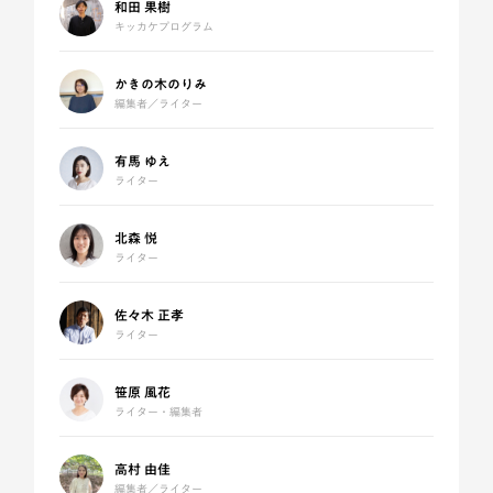
和田 果樹
キッカケプログラム
かきの木のりみ
編集者／ライター
有馬 ゆえ
ライター
北森 悦
ライター
佐々木 正孝
ライター
笹原 風花
ライター・編集者
高村 由佳
編集者／ライター