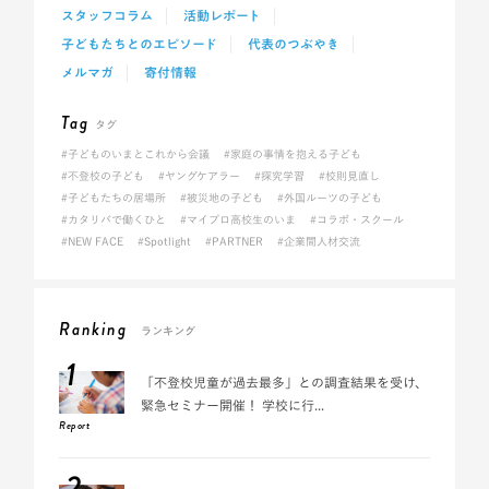
スタッフコラム
活動レポート
子どもたちとのエピソード
代表のつぶやき
メルマガ
寄付情報
Tag
タグ
#子どものいまとこれから会議
#家庭の事情を抱える子ども
#不登校の子ども
#ヤングケアラー
#探究学習
#校則見直し
#子どもたちの居場所
#被災地の子ども
#外国ルーツの子ども
#カタリバで働くひと
#マイプロ高校生のいま
#コラボ・スクール
#NEW FACE
#Spotlight
#PARTNER
#企業間人材交流
Ranking
ランキング
1
「不登校児童が過去最多」との調査結果を受け、
緊急セミナー開催！ 学校に行...
Report
2