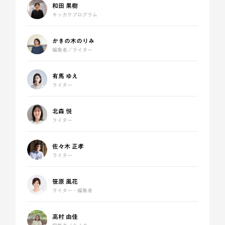
和田 果樹
キッカケプログラム
かきの木のりみ
編集者／ライター
有馬 ゆえ
ライター
北森 悦
ライター
佐々木 正孝
ライター
笹原 風花
ライター・編集者
高村 由佳