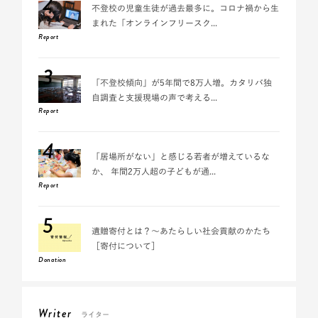
2
不登校の児童生徒が過去最多に。コロナ禍から生
まれた「オンラインフリースク...
Report
3
「不登校傾向」が5年間で8万人増。カタリバ独
自調査と支援現場の声で考える...
Report
4
「居場所がない」と感じる若者が増えているな
か、 年間2万人超の子どもが通...
Report
5
遺贈寄付とは？～あたらしい社会貢献のかたち
［寄付について］
Donation
Writer
ライター