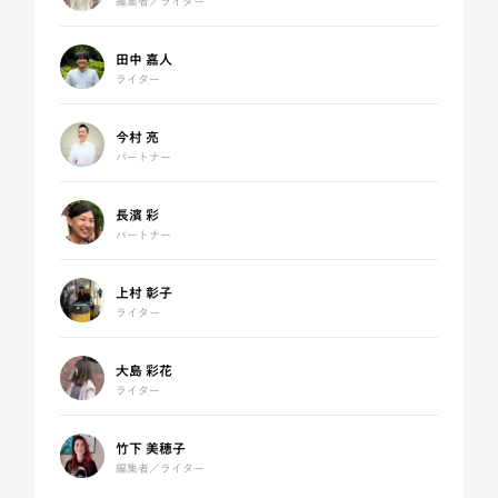
編集者／ライター
田中 嘉人
ライター
今村 亮
パートナー
長濱 彩
パートナー
上村 彰子
ライター
大島 彩花
ライター
竹下 美穂子
編集者／ライター