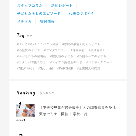
スタッフコラム
活動レポート
子どもたちとのエピソード
代表のつぶやき
メルマガ
寄付情報
Tag
タグ
#子どものいまとこれから会議
#家庭の事情を抱える子ども
#不登校の子ども
#ヤングケアラー
#探究学習
#校則見直し
#子どもたちの居場所
#被災地の子ども
#外国ルーツの子ども
#カタリバで働くひと
#マイプロ高校生のいま
#コラボ・スクール
#NEW FACE
#Spotlight
#PARTNER
#企業間人材交流
Ranking
ランキング
1
「不登校児童が過去最多」との調査結果を受け、
緊急セミナー開催！ 学校に行...
Report