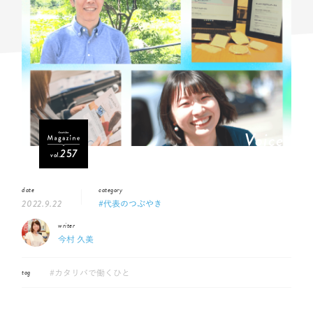
Voice
257
vol.
date
category
2022.9.22
#代表のつぶやき
writer
今村 久美
tag
#カタリバで働くひと