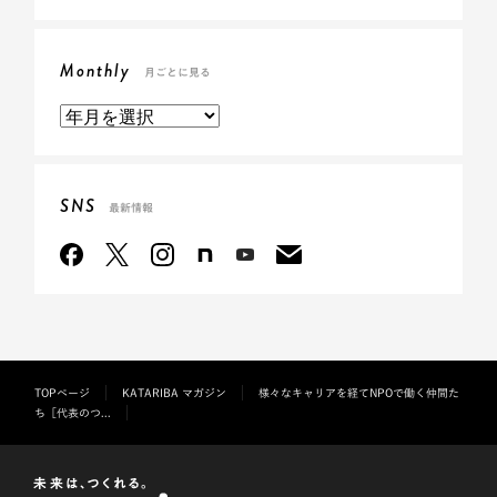
Monthly
月ごとに見る
SNS
最新情報
TOPページ
KATARIBA マガジン
様々なキャリアを経てNPOで働く仲間た
ち［代表のつ...