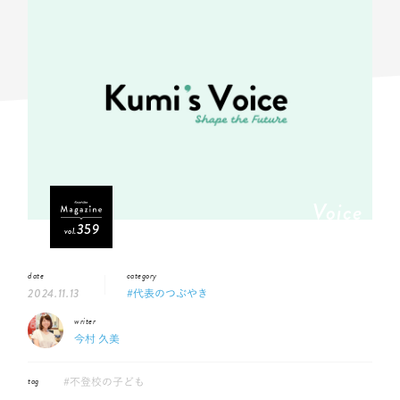
Voice
359
vol.
date
category
2024.11.13
#代表のつぶやき
writer
今村 久美
tag
#不登校の子ども