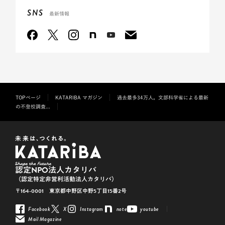
SNS
最新情報
TOPページ
KATARIBA マガジン
過去最多34万人。文部科学省による最新
の不登校調査...
認定NPO法人カタリバ
（認定特定非営利活動法人カタリバ）
〒164-0001 東京都中野区中野5丁目15番2号
Facebook
X
Instagram
note
youtube
Mail Magazine