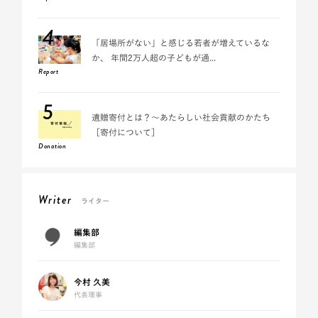
4
「居場所がない」と感じる若者が増えているな
か、 年間2万人超の子どもが通...
Report
5
遺贈寄付とは？～あたらしい社会貢献のかたち
［寄付について］
Donation
Writer
ライター
編集部
編集部
今村 久美
代表理事