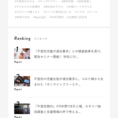
#不登校の子ども
#ヤングケアラー
#探究学習
#校則見直し
#子どもたちの居場所
#被災地の子ども
#外国ルーツの子ども
#カタリバで働くひと
#マイプロ高校生のいま
#コラボ・スクール
#NEW FACE
#Spotlight
#PARTNER
#企業間人材交流
Ranking
ランキング
1
「不登校児童が過去最多」との調査結果を受け、
緊急セミナー開催！ 学校に行...
Report
2
不登校の児童生徒が過去最多に。コロナ禍から生
まれた「オンラインフリースク...
Report
3
「不登校傾向」が5年間で8万人増。カタリバ独
自調査と支援現場の声で考える...
Report