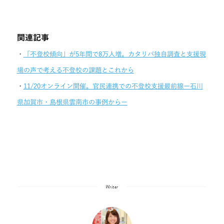
関連記事
・
「不登校傾向」が5年間で8万人増。カタリバ独自調査と支援現
場の声で考える不登校の課題とこれから
・
11/20オンライン開催。官民連携での不登校支援最前線ー石川
県加賀市・島根県雲南市の事例からー
Writer