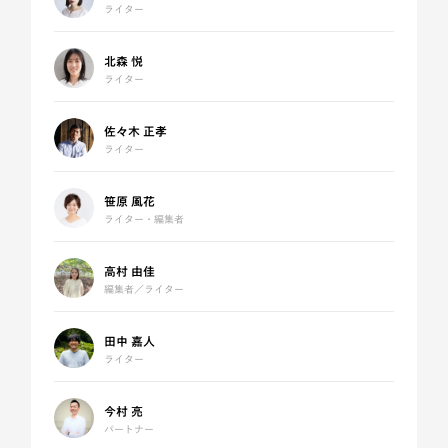
ライター
北森 悦
ライター
佐々木 正孝
ライター
笹原 風花
ライター・編集者
高村 由佳
編集者／ライター
田中 嘉人
ライター
今村 亮
パートナー