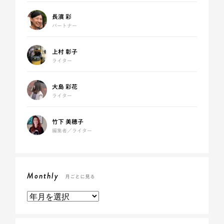
長濱 彩
パートナー
上村 彰子
ライター
大島 彩花
ライター
竹下 美穂子
編集者／ライター
Monthly
月ごとに見る