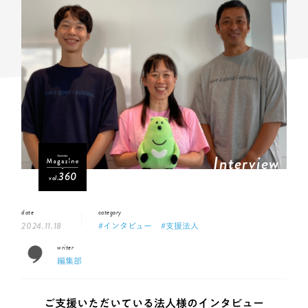
Interview
360
vol.
date
category
2024.11.18
#インタビュー
#支援法人
writer
編集部
ご支援いただいている法人様のインタビュー