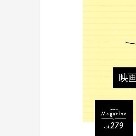
279
vol.