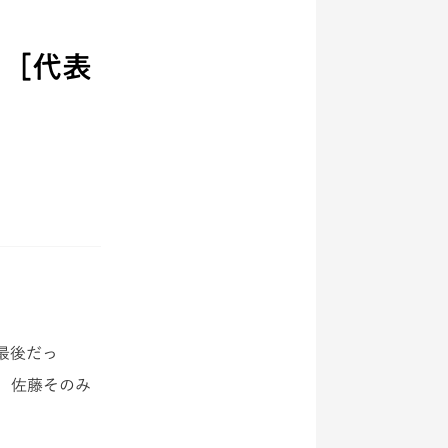
て［代表
最後だっ
、佐藤そのみ