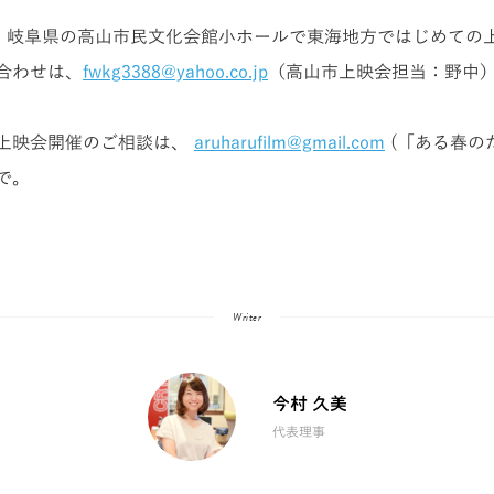
は、岐阜県の高山市民文化会館小ホールで東海地方ではじめての
合わせは、
fwkg3388@yahoo.co.jp
（高山市上映会担当：野中
上映会開催のご相談は、
aruharufilm@gmail.com
(「ある春の
で。
Writer
今村 久美
代表理事