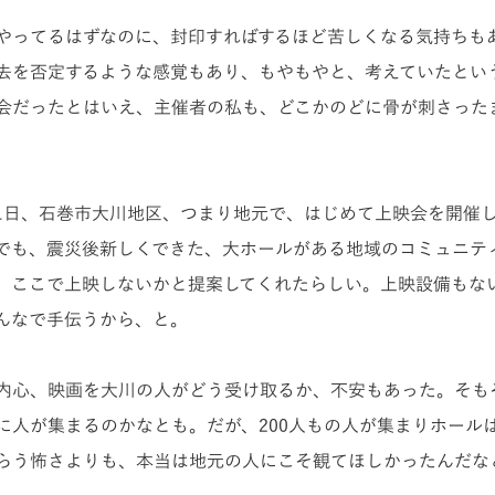
やってるはずなのに、封印すればするほど苦しくなる気持ちも
去を否定するような感覚もあ
り、
もやもやと、考えていたとい
会だったとはいえ、主催者の私も、どこかのどに骨が刺さった
2月11日、石巻市大川地区、つまり地元で、はじめて上映会を開催
でも、震災後新しくできた、大ホールがある地域のコミュニテ
、ここで上映しないかと提案してくれたらしい。上映設備もな
んなで手伝うから、と。
内心、映画を大川の人がどう受け取るか、不安もあった。そも
に人が集まるのかなとも。だが、200人もの人が集まりホール
らう怖さよりも、本当は地元の人にこそ観てほしかったんだな