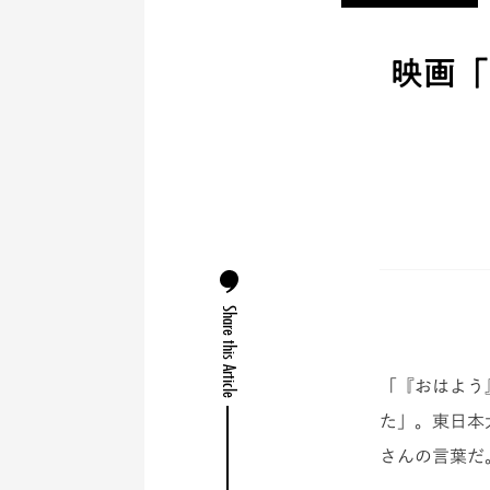
映画「
Share this Article
「『おはよう
た」。東日本
さんの言葉
だ