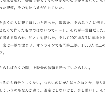
た地元を離れ、都会で暮らすそのみさんの心の移り変わり。そ
った記憶。その対比もえがかれていた。
を多くの人に観てほしいと思った。鑑賞後、そのみさんに伝え
せたくて作ったものではないので……」。それが一言目だった
て考えを巡らせ、
私とも
対話し
た。そして2021
年3月に単独上
。席は一瞬で埋まり、オンラインでも同時上映。1,000人以上
だ。
からしばらくの間、上映会の依頼を断っていたらしい。
れるのも自分らしくない。つらいのにがんばったねとか、語り
そういうのもなんか違う。否定はしないけど、少し重い」。そ