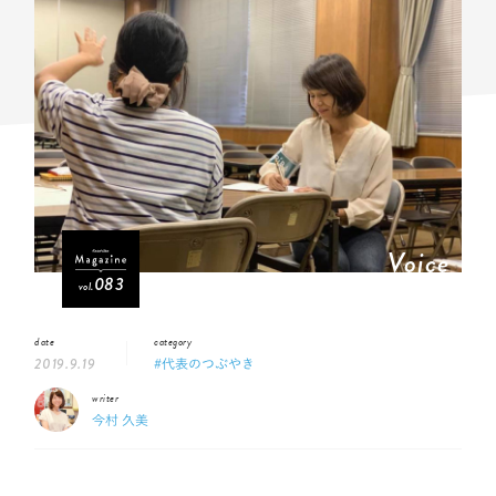
Voice
083
vol.
date
category
2019.9.19
#代表のつぶやき
writer
今村 久美