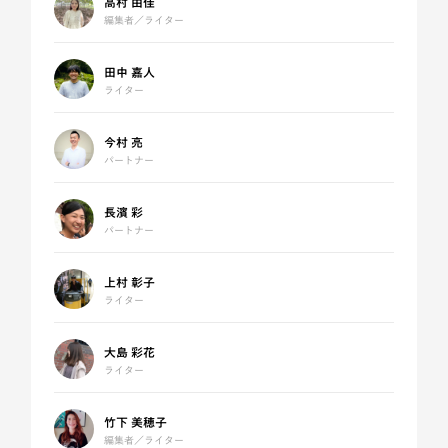
高村 由佳
編集者／ライター
田中 嘉人
ライター
今村 亮
パートナー
長濱 彩
パートナー
上村 彰子
ライター
大島 彩花
ライター
竹下 美穂子
編集者／ライター