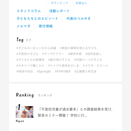
ボランティア
支援法人
スタッフコラム
活動レポート
子どもたちとのエピソード
代表のつぶやき
メルマガ
寄付情報
Tag
タグ
#子どものいまとこれから会議
#家庭の事情を抱える子ども
#不登校の子ども
#ヤングケアラー
#探究学習
#校則見直し
#子どもたちの居場所
#被災地の子ども
#外国ルーツの子ども
#カタリバで働くひと
#マイプロ高校生のいま
#コラボ・スクール
#NEW FACE
#Spotlight
#PARTNER
#企業間人材交流
Ranking
ランキング
1
「不登校児童が過去最多」との調査結果を受け、
緊急セミナー開催！ 学校に行...
Report