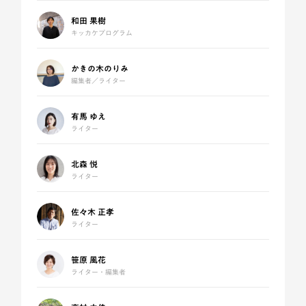
和田 果樹
キッカケプログラム
かきの木のりみ
編集者／ライター
有馬 ゆえ
ライター
北森 悦
ライター
佐々木 正孝
ライター
笹原 風花
ライター・編集者