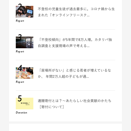
2
不登校の児童生徒が過去最多に。コロナ禍から生
まれた「オンラインフリースク...
Report
3
「不登校傾向」が5年間で8万人増。カタリバ独
自調査と支援現場の声で考える...
Report
4
「居場所がない」と感じる若者が増えているな
か、 年間2万人超の子どもが通...
Report
5
遺贈寄付とは？～あたらしい社会貢献のかたち
［寄付について］
Donation