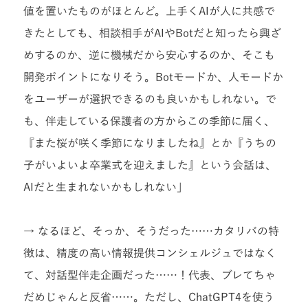
値を置いたものがほとんど。上手くAIが人に共感で
きたとしても、相談相手がAIやBotだと知ったら興ざ
めするのか、逆に機械だから安心するのか、そこも
開発ポイントになりそう。Botモードか、人モードか
をユーザーが選択できるのも良いかもしれない。で
も、伴走している保護者の方からこの季節に届く、
『また桜が咲く季節になりましたね』とか『うちの
子がいよいよ卒業式を迎えました』という会話は、
AIだと生まれないかもしれない」
→ なるほど、そっか、そうだった……カタリバの特
徴は、精度の高い情報提供コンシェルジュではなく
て、対話型伴走企画だった……！代表、ブレてちゃ
だめじゃんと反省……。ただし、ChatGPT4を使う