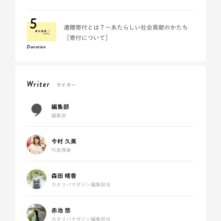
5
遺贈寄付とは？～あたらしい社会貢献のかたち
［寄付について］
Donation
Writer
ライター
編集部
編集部
今村 久美
代表理事
森田 晴香
カタリバマガジン編集担当
赤池 悠
カタリバマガジン編集担当