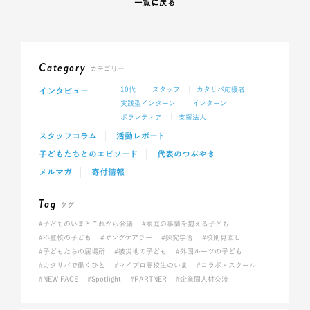
一覧に戻る
Category
カテゴリー
インタビュー
10代
スタッフ
カタリバ応援者
実践型インターン
インターン
ボランティア
支援法人
スタッフコラム
活動レポート
子どもたちとのエピソード
代表のつぶやき
メルマガ
寄付情報
Tag
タグ
#子どものいまとこれから会議
#家庭の事情を抱える子ども
#不登校の子ども
#ヤングケアラー
#探究学習
#校則見直し
#子どもたちの居場所
#被災地の子ども
#外国ルーツの子ども
#カタリバで働くひと
#マイプロ高校生のいま
#コラボ・スクール
#NEW FACE
#Spotlight
#PARTNER
#企業間人材交流