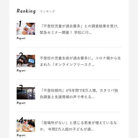
Ranking
ランキング
1
「不登校児童が過去最多」との調査結果を受け、
緊急セミナー開催！ 学校に行...
Report
2
不登校の児童生徒が過去最多に。コロナ禍から生
まれた「オンラインフリースク...
Report
3
「不登校傾向」が5年間で8万人増。カタリバ独
自調査と支援現場の声で考える...
Report
4
「居場所がない」と感じる若者が増えているな
か、 年間2万人超の子どもが通...
Report