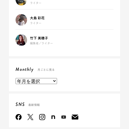
ライター
大島 彩花
ライター
竹下 美穂子
編集者／ライター
Monthly
月ごとに見る
SNS
最新情報