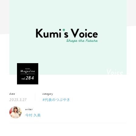
Voice
284
vol.
date
category
2023.3.27
#代表のつぶやき
writer
今村 久美