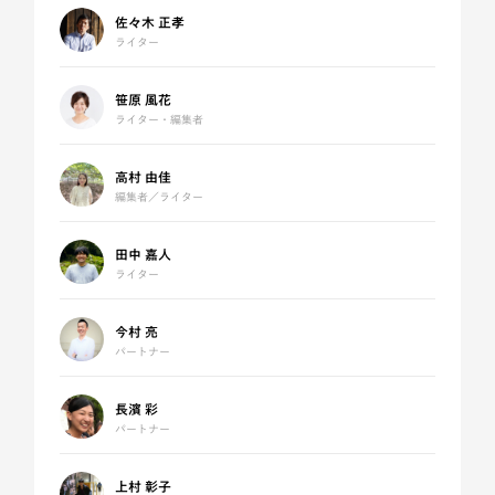
佐々木 正孝
ライター
笹原 風花
ライター・編集者
高村 由佳
編集者／ライター
田中 嘉人
ライター
今村 亮
パートナー
長濱 彩
パートナー
上村 彰子