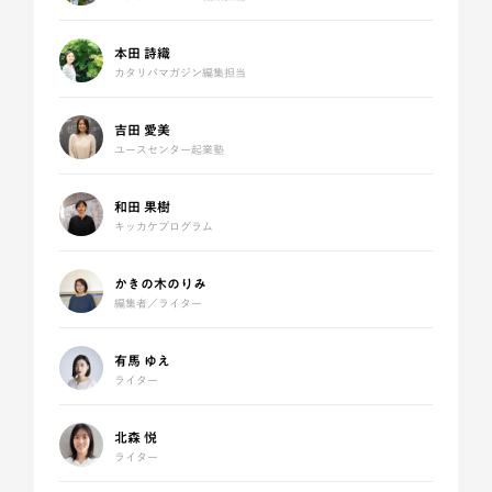
本田 詩織
カタリバマガジン編集担当
吉田 愛美
ユースセンター起業塾
和田 果樹
キッカケプログラム
かきの木のりみ
編集者／ライター
有馬 ゆえ
ライター
北森 悦
ライター