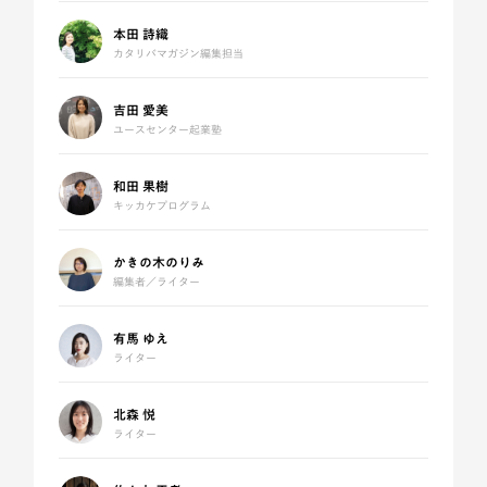
本田 詩織
カタリバマガジン編集担当
吉田 愛美
ユースセンター起業塾
和田 果樹
キッカケプログラム
かきの木のりみ
編集者／ライター
有馬 ゆえ
ライター
北森 悦
ライター