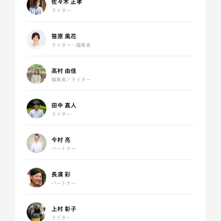
佐々木 正孝
ライター
笹原 風花
ライター・編集者
高村 由佳
編集者／ライター
田中 嘉人
ライター
今村 亮
パートナー
長濱 彩
パートナー
上村 彰子
ライター