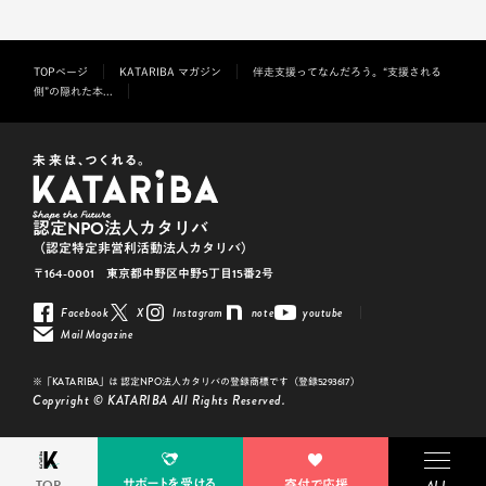
TOPページ
KATARIBA マガジン
伴走支援ってなんだろう。“支援される
側”の隠れた本...
認定NPO法人カタリバ
（認定特定非営利活動法人カタリバ）
〒164-0001 東京都中野区中野5丁目15番2号
Facebook
X
Instagram
note
youtube
Mail Magazine
※「KATARIBA」は 認定NPO法人カタリバの登録商標です（登録5293617）
Copyright © KATARIBA All Rights Reserved.
サポートを受ける
TOP
寄付で応援