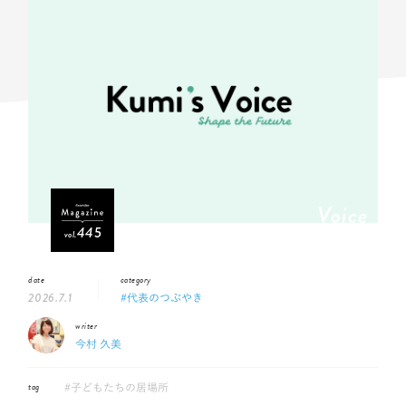
Voice
445
vol.
date
category
2026.7.1
#代表のつぶやき
writer
今村 久美
tag
#子どもたちの居場所