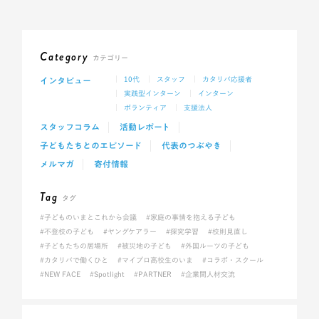
Category
カテゴリー
インタビュー
10代
スタッフ
カタリバ応援者
実践型インターン
インターン
ボランティア
支援法人
スタッフコラム
活動レポート
子どもたちとのエピソード
代表のつぶやき
メルマガ
寄付情報
Tag
タグ
#子どものいまとこれから会議
#家庭の事情を抱える子ども
#不登校の子ども
#ヤングケアラー
#探究学習
#校則見直し
#子どもたちの居場所
#被災地の子ども
#外国ルーツの子ども
#カタリバで働くひと
#マイプロ高校生のいま
#コラボ・スクール
#NEW FACE
#Spotlight
#PARTNER
#企業間人材交流