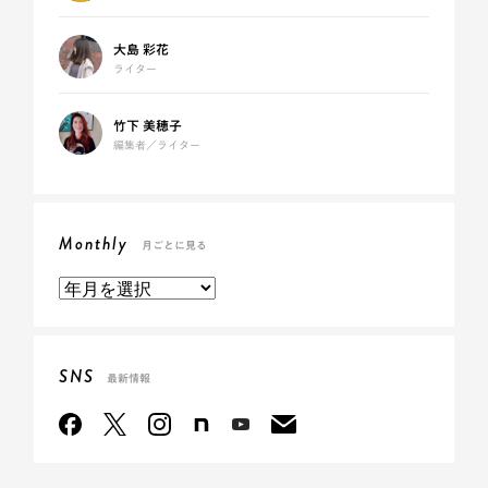
大島 彩花
ライター
竹下 美穂子
編集者／ライター
Monthly
月ごとに見る
SNS
最新情報