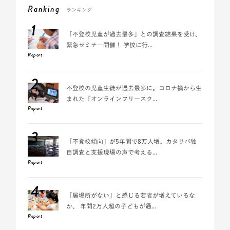
Ranking
ランキング
1
「不登校児童が過去最多」との調査結果を受け、
緊急セミナー開催！ 学校に行...
Report
2
不登校の児童生徒が過去最多に。コロナ禍から生
まれた「オンラインフリースク...
Report
3
「不登校傾向」が5年間で8万人増。カタリバ独
自調査と支援現場の声で考える...
Report
4
「居場所がない」と感じる若者が増えているな
か、 年間2万人超の子どもが通...
Report