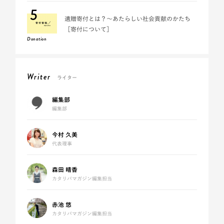
5
遺贈寄付とは？～あたらしい社会貢献のかたち
［寄付について］
Donation
Writer
ライター
編集部
編集部
今村 久美
代表理事
森田 晴香
カタリバマガジン編集担当
赤池 悠
カタリバマガジン編集担当