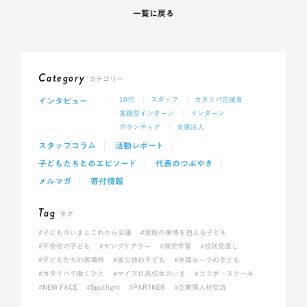
一覧に戻る
Category
カテゴリー
インタビュー
10代
スタッフ
カタリバ応援者
実践型インターン
インターン
ボランティア
支援法人
スタッフコラム
活動レポート
子どもたちとのエピソード
代表のつぶやき
メルマガ
寄付情報
Tag
タグ
#子どものいまとこれから会議
#家庭の事情を抱える子ども
#不登校の子ども
#ヤングケアラー
#探究学習
#校則見直し
#子どもたちの居場所
#被災地の子ども
#外国ルーツの子ども
#カタリバで働くひと
#マイプロ高校生のいま
#コラボ・スクール
#NEW FACE
#Spotlight
#PARTNER
#企業間人材交流