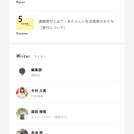
Report
5
遺贈寄付とは？～あたらしい社会貢献のかたち
［寄付について］
Donation
Writer
ライター
編集部
編集部
今村 久美
代表理事
森田 晴香
カタリバマガジン編集担当
赤池 悠