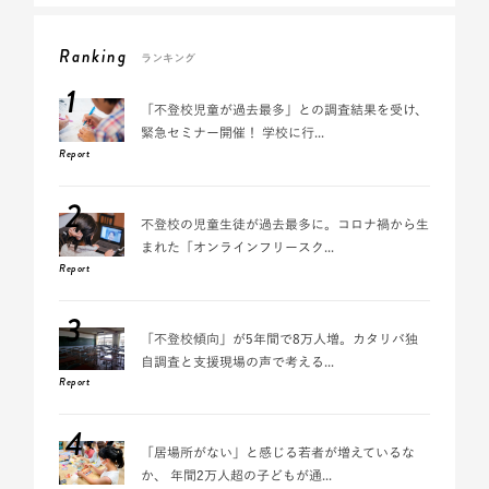
Ranking
ランキング
1
「不登校児童が過去最多」との調査結果を受け、
緊急セミナー開催！ 学校に行...
Report
2
不登校の児童生徒が過去最多に。コロナ禍から生
まれた「オンラインフリースク...
Report
3
「不登校傾向」が5年間で8万人増。カタリバ独
自調査と支援現場の声で考える...
Report
4
「居場所がない」と感じる若者が増えているな
か、 年間2万人超の子どもが通...