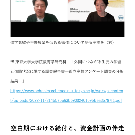
進学意欲や将来展望を低める構造について語る高橋氏（右）
*5 東京⼤学⼤学院教育学研究科 「外国につながる生徒の学習
と進路状況に関する調査報告書―都立高校アンケート調査の分析
結果―」
https://www.schoolexcellence.p.u-tokyo.ac.jp/wp/wp-conten
t/uploads/2022/11/814b57be63b6900240169bbea35787f1.pdf
空白期における給付と、資金計画の伴走