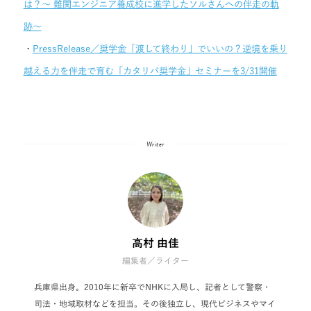
は？〜 難関エンジニア養成校に進学したソルさんへの伴走の軌
跡〜
・
PressRelease／奨学金「渡して終わり」でいいの？逆境を乗り
越える力を伴走で育む「カタリバ奨学金」セミナーを3/31開催
Writer
高村 由佳
編集者／ライター
兵庫県出身。2010年に新卒でNHKに入局し、記者として警察・
司法・地域取材などを担当。その後独立し、現代ビジネスやマイ