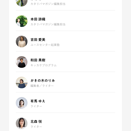
カタリバマガジン編集担当
本田 詩織
カタリバマガジン編集担当
吉田 愛美
ユースセンター起業塾
和田 果樹
キッカケプログラム
かきの木のりみ
編集者／ライター
有馬 ゆえ
ライター
北森 悦
ライター