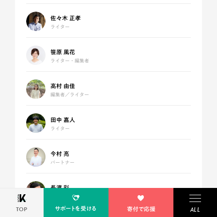
佐々木 正孝
ライター
笹原 風花
ライター・編集者
高村 由佳
編集者／ライター
田中 嘉人
ライター
今村 亮
パートナー
長濱 彩
パートナー
サポートを受ける
TOP
寄付で応援