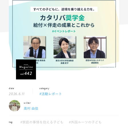
Report
442
vol.
date
category
2026.6.11
#活動レポート
writer
高村 由佳
tag
#家庭の事情を抱える子ども
#外国ルーツの子ども