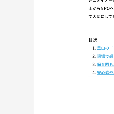
シュタイナー
士からNPO
て大切にして
目次
1.
里山の「
2.
現場で感
3.
保育園も
4.
安心感や