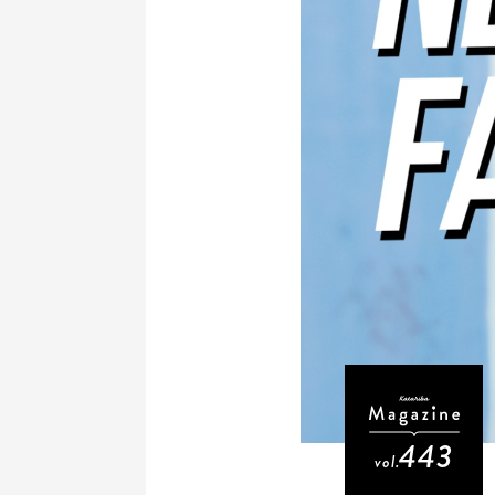
443
vol.