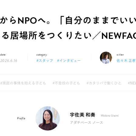
からNPOへ。「自分のままでい
る居場所をつくりたい／NEWFA
date
category
writer
2026.6.16
#スタッフ
#インタビュー
佐々木 正孝
#家庭の事情を抱える子ども
#不登校の子ども
#カタリバで働くひと
#NE
宇佐美 和奏
Wakana Usami
Profile
アダチベース ノース