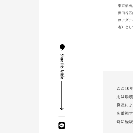
東京都出
世田谷区
はアダチ
者）とし
Share this Article
ここ10
用は崩壊
発達によ
を重視す
斉に経験