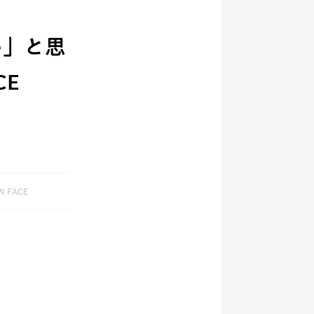
い」と思
CE
W FACE