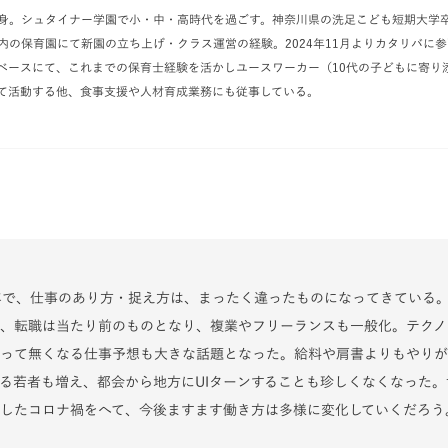
身。シュタイナー学園で小・中・高時代を過ごす。神奈川県の洗足こども短期大学
内の保育園にて新園の立ち上げ・クラス運営の経験。2024年11月よりカタリバに
ベースにて、これまでの保育士経験を活かしユースワーカー（10代の子どもに寄り
て活動する他、食事支援や人材育成業務にも従事している。
年で、仕事のあり方・捉え方は、まったく違ったものになってきている
、転職は当たり前のものとなり、複業やフリーランスも一般化。テクノ
って無くなる仕事予想も大きな話題となった。給料や肩書よりもやりが
る若者も増え、都会から地方にUIターンすることも珍しくなくなった。
したコロナ禍をへて、今後ますます働き方は多様に変化していくだろう