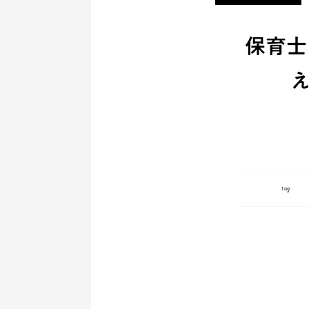
保育士
え
tag