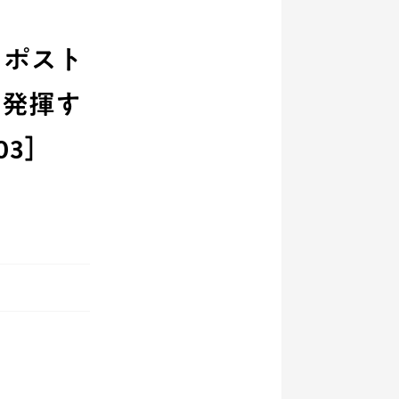
－ポスト
を発揮す
03］