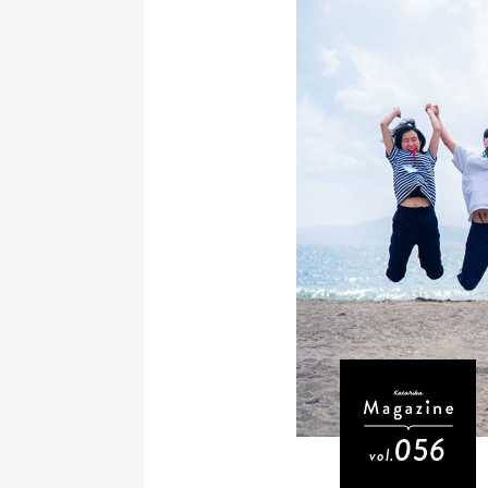
056
vol.