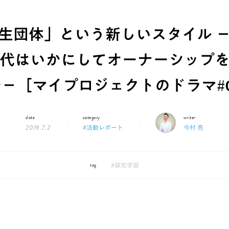
生団体」という新しいスタイル 
代はいかにしてオーナーシップ
－［マイプロジェクトのドラマ#
date
category
writer
2019.7.2
#活動レポート
今村 亮
tag
#探究学習